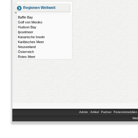
Regionen Weltweit
Baffin Bay
Golf von Mexiko
Hudson Bay
Ijsselmeer
Kanarische Inseln
Karibisches Meer
Neuseeland
Österreich
Rotes Meer
Admin
Artikel
Partner
Ferienimmobilien
Web