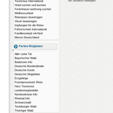
um Ströbeck bewegen.
Tourismus International
Hotel suchen und buchen
Ferienhaus/-wohnung suchen
Wellnessurlaub
Reisepass beantragen
Visum beantragen
Impfungen für die Reise
Führerschein International
Familienurlaub mit Kind
Messe Deutschland
Ferien-Regionen
Aller Leine Tal
Bayerischer Wald
Bodensee Info
Deutsche Bundesländer
Deutsche Inseln
Deutsche Skigebiete
Erzgebirge
Fremdenverkehr Rhön
Harz Tourismus
Landeshauptstädte
Nordseeküste Info
Rheintal Info
Schwarzwald
Teutoburger Wald
Thüringer Wald