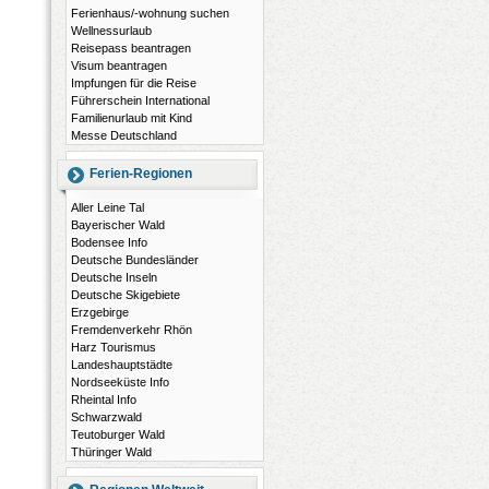
Ferienhaus/-wohnung suchen
Wellnessurlaub
Reisepass beantragen
Visum beantragen
Impfungen für die Reise
Führerschein International
Familienurlaub mit Kind
Messe Deutschland
Ferien-Regionen
Aller Leine Tal
Bayerischer Wald
Bodensee Info
Deutsche Bundesländer
Deutsche Inseln
Deutsche Skigebiete
Erzgebirge
Fremdenverkehr Rhön
Harz Tourismus
Landeshauptstädte
Nordseeküste Info
Rheintal Info
Schwarzwald
Teutoburger Wald
Thüringer Wald