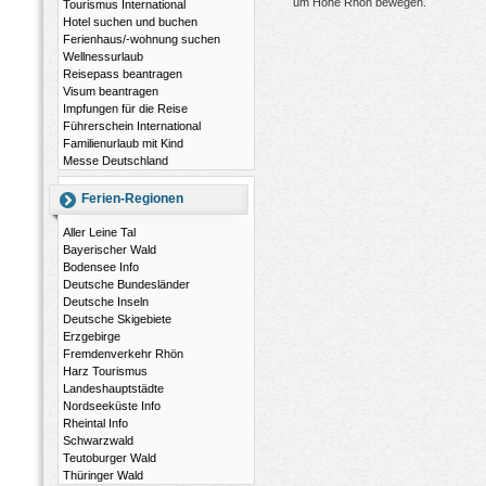
um Hohe Rhön bewegen.
Tourismus International
Hotel suchen und buchen
Ferienhaus/-wohnung suchen
Wellnessurlaub
Reisepass beantragen
Visum beantragen
Impfungen für die Reise
Führerschein International
Familienurlaub mit Kind
Messe Deutschland
Ferien-Regionen
Aller Leine Tal
Bayerischer Wald
Bodensee Info
Deutsche Bundesländer
Deutsche Inseln
Deutsche Skigebiete
Erzgebirge
Fremdenverkehr Rhön
Harz Tourismus
Landeshauptstädte
Nordseeküste Info
Rheintal Info
Schwarzwald
Teutoburger Wald
Thüringer Wald