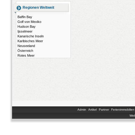
Regionen Weltweit
Baffin Bay
Golf von Mexiko
Hudson Bay
Ijsselmeer
Kanarische Inseln
Karibisches Meer
Neuseeland
Österreich
Rotes Meer
Admin
Artikel
Partner
Ferienimmobilien
Web