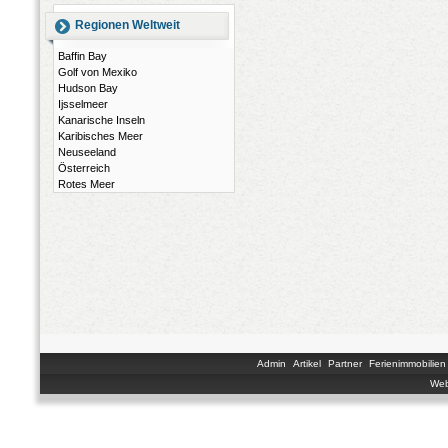
Regionen Weltweit
Baffin Bay
Golf von Mexiko
Hudson Bay
Ijsselmeer
Kanarische Inseln
Karibisches Meer
Neuseeland
Österreich
Rotes Meer
Admin
Artikel
Partner
Ferienimmobilien
Web