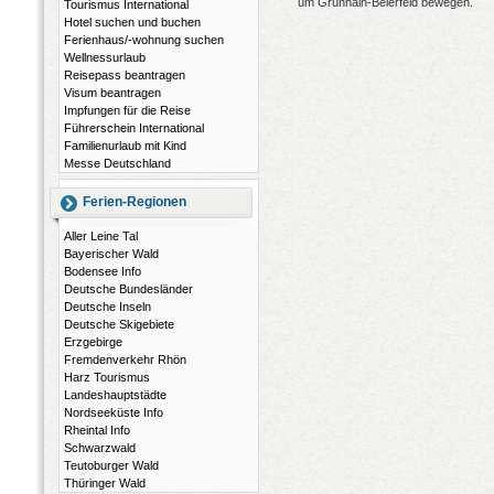
um Grünhain-Beierfeld bewegen.
Tourismus International
Hotel suchen und buchen
Ferienhaus/-wohnung suchen
Wellnessurlaub
Reisepass beantragen
Visum beantragen
Impfungen für die Reise
Führerschein International
Familienurlaub mit Kind
Messe Deutschland
Ferien-Regionen
Aller Leine Tal
Bayerischer Wald
Bodensee Info
Deutsche Bundesländer
Deutsche Inseln
Deutsche Skigebiete
Erzgebirge
Fremdenverkehr Rhön
Harz Tourismus
Landeshauptstädte
Nordseeküste Info
Rheintal Info
Schwarzwald
Teutoburger Wald
Thüringer Wald