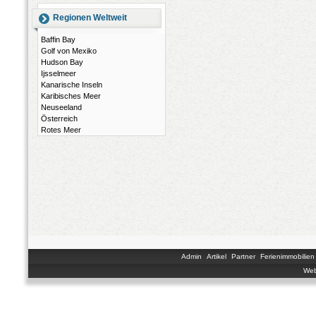
Regionen Weltweit
Baffin Bay
Golf von Mexiko
Hudson Bay
Ijsselmeer
Kanarische Inseln
Karibisches Meer
Neuseeland
Österreich
Rotes Meer
Admin
Artikel
Partner
Ferienimmobilien
Web