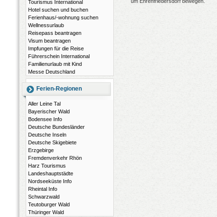
um Ehrenfriedersdorf bewegen.
Tourismus International
Hotel suchen und buchen
Ferienhaus/-wohnung suchen
Wellnessurlaub
Reisepass beantragen
Visum beantragen
Impfungen für die Reise
Führerschein International
Familienurlaub mit Kind
Messe Deutschland
Ferien-Regionen
Aller Leine Tal
Bayerischer Wald
Bodensee Info
Deutsche Bundesländer
Deutsche Inseln
Deutsche Skigebiete
Erzgebirge
Fremdenverkehr Rhön
Harz Tourismus
Landeshauptstädte
Nordseeküste Info
Rheintal Info
Schwarzwald
Teutoburger Wald
Thüringer Wald