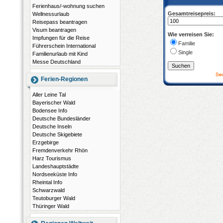
Ferienhaus/-wohnung suchen
Gesamtreisepreis:
Wellnessurlaub
Reisepass beantragen
Visum beantragen
Wie verreisen Sie:
Impfungen für die Reise
Familie
Führerschein International
Single
Familienurlaub mit Kind
Messe Deutschland
Ferien-Regionen
Aller Leine Tal
Bayerischer Wald
Bodensee Info
Deutsche Bundesländer
Deutsche Inseln
Deutsche Skigebiete
Erzgebirge
Fremdenverkehr Rhön
Harz Tourismus
Landeshauptstädte
Nordseeküste Info
Rheintal Info
Schwarzwald
Teutoburger Wald
Thüringer Wald