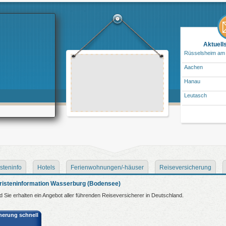
Aktuell
Rüsselsheim am
Aachen
Hanau
Leutasch
steninfo
Hotels
Ferienwohnungen/-häuser
Reiseversicherung
risteninformation Wasserburg (Bodensee)
nd Sie erhalten ein Angebot aller führenden Reiseversicherer in Deutschland.
cherung schnell
: