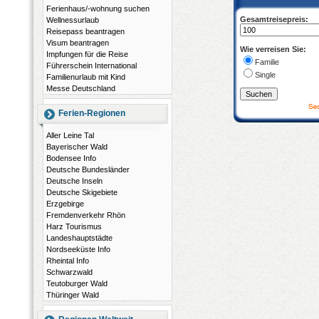
Ferienhaus/-wohnung suchen
Gesamtreisepreis:
Wellnessurlaub
Reisepass beantragen
Visum beantragen
Wie verreisen Sie:
Impfungen für die Reise
Familie
Führerschein International
Single
Familienurlaub mit Kind
Messe Deutschland
Ferien-Regionen
Aller Leine Tal
Bayerischer Wald
Bodensee Info
Deutsche Bundesländer
Deutsche Inseln
Deutsche Skigebiete
Erzgebirge
Fremdenverkehr Rhön
Harz Tourismus
Landeshauptstädte
Nordseeküste Info
Rheintal Info
Schwarzwald
Teutoburger Wald
Thüringer Wald