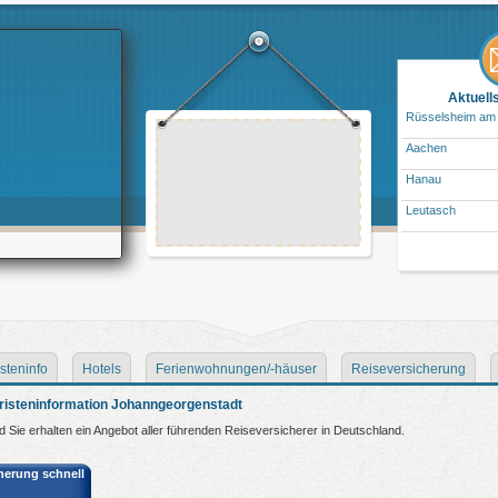
Aktuell
Rüsselsheim am
Aachen
Hanau
Leutasch
steninfo
Hotels
Ferienwohnungen/-häuser
Reiseversicherung
risteninformation Johanngeorgenstadt
nd Sie erhalten ein Angebot aller führenden Reiseversicherer in Deutschland.
cherung schnell
: