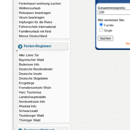
Ferienhaus/-wohnung suchen
Gesamtreisepreis:
Wellnessurlaub
Reisepass beantragen
Visum beantragen
Wie verreisen Sie:
Impfungen für die Reise
Familie
Führerschein International
Single
Familienurlaub mit Kind
Messe Deutschland
Ferien-Regionen
Aller Leine Tal
Bayerischer Wald
Bodensee Info
Deutsche Bundesländer
Deutsche Inseln
Deutsche Skigebiete
Erzgebirge
Fremdenverkehr Rhön
Harz Tourismus
Landeshauptstädte
Nordseeküste Info
Rheintal Info
Schwarzwald
Teutoburger Wald
Thüringer Wald