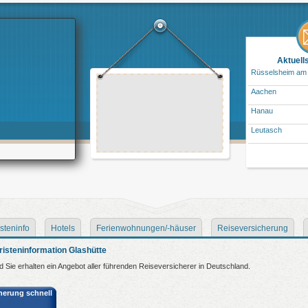
Aktuell
Rüsselsheim am
Aachen
Hanau
Leutasch
steninfo
Hotels
Ferienwohnungen/-häuser
Reiseversicherung
isteninformation Glashütte
nd Sie erhalten ein Angebot aller führenden Reiseversicherer in Deutschland.
cherung schnell
: