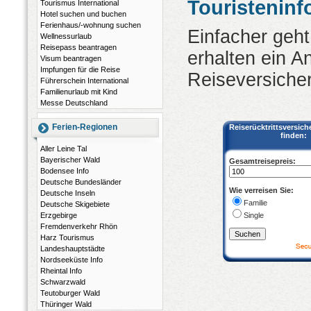
Touristeninf
Tourismus International
Hotel suchen und buchen
Ferienhaus/-wohnung suchen
Einfacher geht
Wellnessurlaub
Reisepass beantragen
erhalten ein A
Visum beantragen
Impfungen für die Reise
Reiseversicher
Führerschein International
Familienurlaub mit Kind
Messe Deutschland
Ferien-Regionen
Reiserücktrittsversich
finden:
Aller Leine Tal
Bayerischer Wald
Gesamtreisepreis:
Bodensee Info
Deutsche Bundesländer
Wie verreisen Sie:
Deutsche Inseln
Familie
Deutsche Skigebiete
Single
Erzgebirge
Fremdenverkehr Rhön
Harz Tourismus
Landeshauptstädte
Nordseeküste Info
Rheintal Info
Schwarzwald
Teutoburger Wald
Thüringer Wald