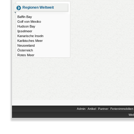
Regionen Weltweit
Baffin Bay
Golf von Mexiko
Hudson Bay
Ijsselmeer
Kanarische Inseln
Karibisches Meer
Neuseeland
Österreich
Rotes Meer
Admin
Artikel
Partner
Ferienimmobilien
Web