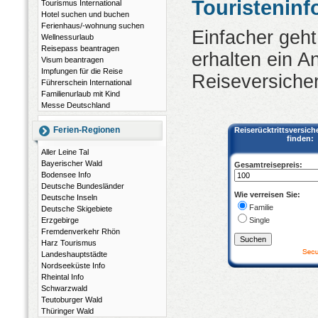
Touristeninf
Tourismus International
Hotel suchen und buchen
Ferienhaus/-wohnung suchen
Einfacher geht
Wellnessurlaub
Reisepass beantragen
erhalten ein A
Visum beantragen
Impfungen für die Reise
Reiseversicher
Führerschein International
Familienurlaub mit Kind
Messe Deutschland
Ferien-Regionen
Reiserücktrittsversich
finden:
Aller Leine Tal
Bayerischer Wald
Gesamtreisepreis:
Bodensee Info
Deutsche Bundesländer
Wie verreisen Sie:
Deutsche Inseln
Familie
Deutsche Skigebiete
Single
Erzgebirge
Fremdenverkehr Rhön
Harz Tourismus
Landeshauptstädte
Nordseeküste Info
Rheintal Info
Schwarzwald
Teutoburger Wald
Thüringer Wald