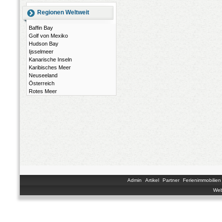
Regionen Weltweit
Baffin Bay
Golf von Mexiko
Hudson Bay
Ijsselmeer
Kanarische Inseln
Karibisches Meer
Neuseeland
Österreich
Rotes Meer
Admin
Artikel
Partner
Ferienimmobilien
Web