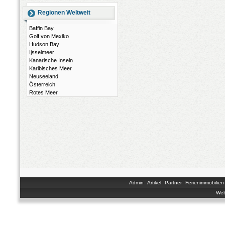
Regionen Weltweit
Baffin Bay
Golf von Mexiko
Hudson Bay
Ijsselmeer
Kanarische Inseln
Karibisches Meer
Neuseeland
Österreich
Rotes Meer
Admin
Artikel
Partner
Ferienimmobilien
Web