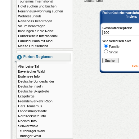
Deutschland.
Tourismus International
Hotel suchen und buchen
Ferienhaus/-wohnung suchen
Reiserücktrittsversich
Wellnessurlaub
finden:
Reisepass beantragen
Visum beantragen
Gesamtreisepreis:
Impfungen für die Reise
Führerschein International
Wie verreisen Sie:
Familienurlaub mit Kind
Messe Deutschland
Familie
Single
Ferien-Regionen
Aller Leine Tal
Bayerischer Wald
Bodensee Info
Deutsche Bundesländer
Deutsche Inseln
Deutsche Skigebiete
Erzgebirge
Fremdenverkehr Rhön
Harz Tourismus
Landeshauptstädte
Nordseeküste Info
Rheintal Info
Schwarzwald
Teutoburger Wald
Thüringer Wald