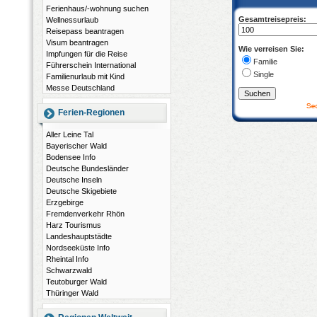
Ferienhaus/-wohnung suchen
Gesamtreisepreis:
Wellnessurlaub
Reisepass beantragen
Visum beantragen
Wie verreisen Sie:
Impfungen für die Reise
Familie
Führerschein International
Single
Familienurlaub mit Kind
Messe Deutschland
Ferien-Regionen
Aller Leine Tal
Bayerischer Wald
Bodensee Info
Deutsche Bundesländer
Deutsche Inseln
Deutsche Skigebiete
Erzgebirge
Fremdenverkehr Rhön
Harz Tourismus
Landeshauptstädte
Nordseeküste Info
Rheintal Info
Schwarzwald
Teutoburger Wald
Thüringer Wald