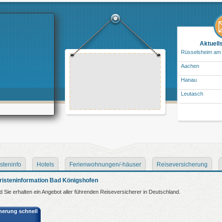
Aktuell
Rüsselsheim am
Aachen
Hanau
Leutasch
steninfo
Hotels
Ferienwohnungen/-häuser
Reiseversicherung
risteninformation Bad Königshofen
nd Sie erhalten ein Angebot aller führenden Reiseversicherer in Deutschland.
cherung schnell
: