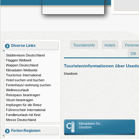
Touristeninfo
Hotels
Ferienw
Diverse Links
DB - 
Städtereisen Deutschland
Flaggen Weltweit
Touristeninformationen über Used
Wappen Deutschland
Klimadaten Weltweite
Usedom
Tourismus International
Hotel suchen und buchen
Ferienhaus/-wohnung suchen
Wellnessurlaub
Reisepass beantragen
Visum beantragen
Impfungen für die Reise
Führerschein International
Familienurlaub mit Kind
Messe Deutschland
Klimadaten für...
Usedom
Ferien-Regionen