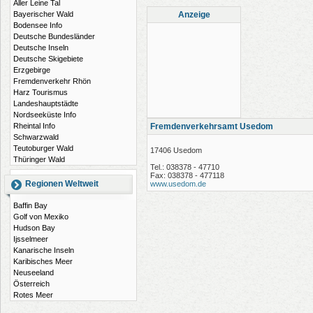
Aller Leine Tal
Bayerischer Wald
Anzeige
Bodensee Info
Deutsche Bundesländer
Deutsche Inseln
Deutsche Skigebiete
Erzgebirge
Fremdenverkehr Rhön
Harz Tourismus
Landeshauptstädte
Nordseeküste Info
Rheintal Info
Fremdenverkehrsamt Usedom
Schwarzwald
Teutoburger Wald
17406 Usedom
Thüringer Wald
Tel.: 038378 - 47710
Fax: 038378 - 477118
Regionen Weltweit
www.usedom.de
Baffin Bay
Golf von Mexiko
Hudson Bay
Ijsselmeer
Kanarische Inseln
Karibisches Meer
Neuseeland
Österreich
Rotes Meer