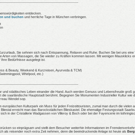
-----------------------------------------------------------------
ehenswürdigkeiten entdecken.
hen und buchen
und herrliche Tage in München verbringen.
t
en
r Kurzurlaub, Sie sehnen sich nach Entspannung, Relaxen und Ruhe. Buchen Sie bei uns eine
he Arten von Massagen, die Sie wieder zu Kräften kommen lassen. Mit wenigen Mausklicks er
Ihre Bedürfnisse ausgelegt ist.
ness & Beauty, Weekend & Kurzreisen, Ayurveda & TCM)
Swimmingpool, Whirlpool, etc.)
-----------------------------------------------------------------
tur und städtisches Leben einander die Hand. Auch werden Genuss und Lebensfreude groß ge
 ist die saarländische Hauptstadt berühmt. Begegnen Sie Monumenten Industrieller Kultur wie
reau Wendel sop.
im europäischen Kulturpark ein Muss für jeden Freizeittouristen, zumal man durch die vielen
 Bliestal erreicht man das Barockstädtchen Blieskastel. Die ehemalige Festungsstadt Saarl
 sich in der Cristallerie Wadgassen von Villeroy & Boch oder bei der Fayencerie im lothring
brücken so einprägsam und stellt dem Besucher weiterhin Informationen im Fremdenverkehr
h als reisender noch extra Zeit nehmen, denn die beeindruckende Anlage ist heute als
Ber