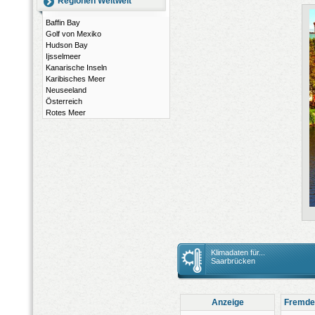
Regionen Weltweit
Baffin Bay
Golf von Mexiko
Hudson Bay
Ijsselmeer
Kanarische Inseln
Karibisches Meer
Neuseeland
Österreich
Rotes Meer
Klimadaten für...
Saarbrücken
Anzeige
Fremde