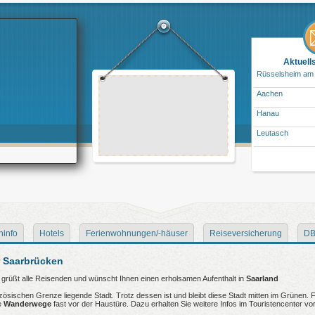
Aktuell
Rüsselsheim am
Aachen
Hanau
Leutasch
ninfo
Hotels
Ferienwohnungen/-häuser
Reiseversicherung
DB
r Saarbrücken
üßt alle Reisenden und wünscht Ihnen einen erholsamen Aufenthalt in
Saarland
ösischen Grenze liegende Stadt. Trotz dessen ist und bleibt diese Stadt mitten im Grünen.
e
Wanderwege
fast vor der Haustüre. Dazu erhalten Sie weitere Infos im Touristencenter vor