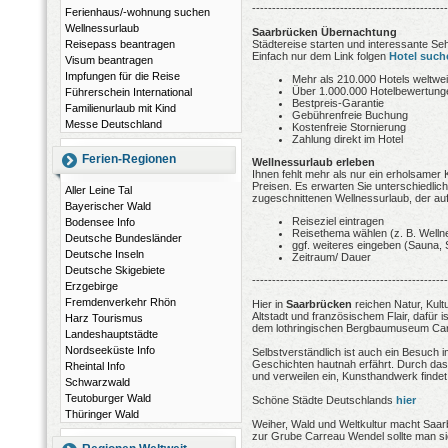
-------------------------------------------------
Ferienhaus/-wohnung suchen
Wellnessurlaub
Saarbrücken Übernachtung
Reisepass beantragen
Städtereise starten und interessante S
Einfach nur dem Link folgen
Hotel suc
Visum beantragen
Impfungen für die Reise
Mehr als 210.000 Hotels weltwei
Über 1.000.000 Hotelbewertung
Führerschein International
Bestpreis-Garantie
Familienurlaub mit Kind
Gebührenfreie Buchung
Messe Deutschland
Kostenfreie Stornierung
Zahlung direkt im Hotel
Ferien-Regionen
Wellnessurlaub erleben
Ihnen fehlt mehr als nur ein erholsame
Preisen. Es erwarten Sie unterschiedlic
Aller Leine Tal
zugeschnittenen Wellnessurlaub, der auf 
Bayerischer Wald
Reiseziel eintragen
Bodensee Info
Reisethema wählen (z. B. Well
Deutsche Bundesländer
ggf. weiteres eingeben (Sauna, 
Deutsche Inseln
Zeitraum/ Dauer
Deutsche Skigebiete
-------------------------------------------------
Erzgebirge
Fremdenverkehr Rhön
Hier in
Saarbrücken
reichen Natur, Kul
Altstadt und französischem Flair, dafür
Harz Tourismus
dem lothringischen Bergbaumuseum Car
Landeshauptstädte
Nordseeküste Info
Selbstverständlich ist auch ein Besuch 
Geschichten hautnah erfährt. Durch das
Rheintal Info
und verweilen ein, Kunsthandwerk findet
Schwarzwald
Teutoburger Wald
Schöne Städte Deutschlands
hier
Thüringer Wald
Weiher, Wald und Weltkultur macht Saar
zur Grube Carreau Wendel sollte man sic