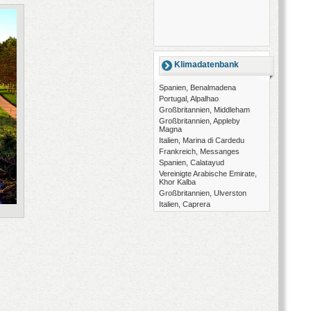
Klimadatenbank
Spanien, Benalmadena
Portugal, Alpalhao
Großbritannien, Middleham
Großbritannien, Appleby
Magna
Italien, Marina di Cardedu
Frankreich, Messanges
Spanien, Calatayud
Vereinigte Arabische Emirate,
Khor Kalba
Großbritannien, Ulverston
Italien, Caprera