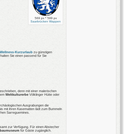
569 px * 599 px
Saarbrücken Wappen
Wellness-Kurzurlaub
zu günstigen
halten Sie einen passend für Sie
schrieben, denn mit einer malerischen
 dem
Weltkulturerbe
Völklinger Hütte oder
 archäologischen Ausgrabungen die
ouis mit ihren Kasematten lädt zum Bummeln
ischen Sarreguemines.
samt zur Verfügung. Für einen Abstecher
gbaumuseum
für Gäste zugänglich.