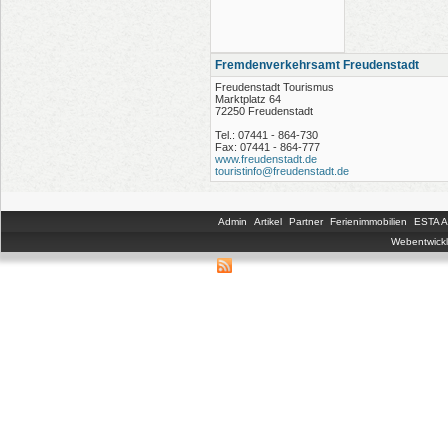
Fremdenverkehrsamt Freudenstadt
Freudenstadt Tourismus
Marktplatz 64
72250 Freudenstadt
Tel.: 07441 - 864-730
Fax: 07441 - 864-777
www.freudenstadt.de
touristinfo@freudenstadt.de
Admin
Artikel
Partner
Ferienimmobilien
ESTA An
Webentwickl