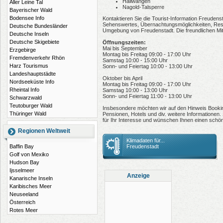
Hallwangen
Aller Leine Tal
Nagold-Talsperre
Bayerischer Wald
Bodensee Info
Kontaktieren Sie die Tourist-Information Freudenst
Sehenswertes, Übernachtungsmöglichkeiten, Rest
Deutsche Bundesländer
Umgebung von Freudenstadt. Die freundlichen Mitar
Deutsche Inseln
Deutsche Skigebiete
Öffnungszeiten:
Mai bis September
Erzgebirge
Montag bis Freitag 09:00 - 17:00 Uhr
Fremdenverkehr Rhön
Samstag 10:00 - 15:00 Uhr
Harz Tourismus
Sonn- und Feiertag 10:00 - 13:00 Uhr
Landeshauptstädte
Oktober bis April
Nordseeküste Info
Montag bis Freitag 09:00 - 17:00 Uhr
Rheintal Info
Samstag 10:00 - 13:00 Uhr
Sonn- und Feiertag 11:00 - 13:00 Uhr
Schwarzwald
Teutoburger Wald
Insbesondere möchten wir auf den Hinweis Booking
Thüringer Wald
Pensionen, Hotels und div. weitere Informationen
für Ihr Interesse und wünschen Ihnen einen schön
Regionen Weltweit
Klimadaten für...
Baffin Bay
Freudenstadt
Golf von Mexiko
Hudson Bay
Ijsselmeer
Anzeige
Kanarische Inseln
Karibisches Meer
Neuseeland
Österreich
Rotes Meer