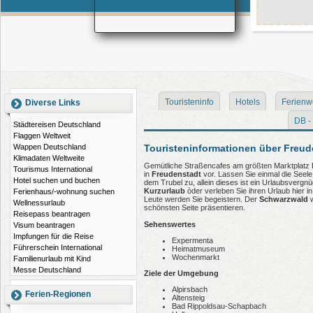
Touristeninfo
Hotels
Ferienw
Diverse Links
DB - 
Städtereisen Deutschland
Flaggen Weltweit
Touristeninformationen über Freud
Wappen Deutschland
Klimadaten Weltweite
Gemütliche Straßencafes am größten Marktplatz D
Tourismus International
in
Freudenstadt
vor. Lassen Sie einmal die Seel
Hotel suchen und buchen
dem Trubel zu, allein dieses ist ein Urlaubsvergn
Kurzurlaub
òder verleben Sie ihren Urlaub hier i
Ferienhaus/-wohnung suchen
Leute werden Sie begeistern. Der
Schwarzwald
w
Wellnessurlaub
schönsten Seite präsentieren.
Reisepass beantragen
Sehenswertes
Visum beantragen
Impfungen für die Reise
Expermenta
Führerschein International
Heimatmuseum
Wochenmarkt
Familienurlaub mit Kind
Messe Deutschland
Ziele der Umgebung
Alpirsbach
Ferien-Regionen
Altensteig
Bad Rippoldsau-Schapbach