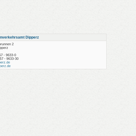
nverkehrsamt Dipperz
brunnen 2
pperz
57 - 9633-0
57 - 9633-30
erz.de
perz.de