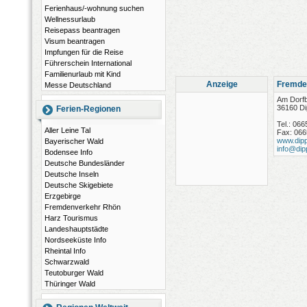
Ferienhaus/-wohnung suchen
Wellnessurlaub
Reisepass beantragen
Visum beantragen
Impfungen für die Reise
Führerschein International
Familienurlaub mit Kind
Anzeige
Fremde
Messe Deutschland
Am Dorf
36160 Di
Ferien-Regionen
Tel.: 066
Aller Leine Tal
Fax: 066
www.dipp
Bayerischer Wald
info@dip
Bodensee Info
Deutsche Bundesländer
Deutsche Inseln
Deutsche Skigebiete
Erzgebirge
Fremdenverkehr Rhön
Harz Tourismus
Landeshauptstädte
Nordseeküste Info
Rheintal Info
Schwarzwald
Teutoburger Wald
Thüringer Wald