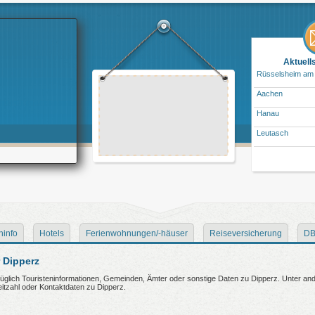
Aktuell
Rüsselsheim am
Aachen
Hanau
Leutasch
ninfo
Hotels
Ferienwohnungen/-häuser
Reiseversicherung
DB
 Dipperz
züglich Touristeninformationen, Gemeinden, Ämter oder sonstige Daten zu Dipperz. Unter an
leitzahl oder Kontaktdaten zu Dipperz.