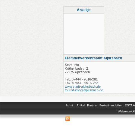
Anzeige
Fremdenverkehrsamt Alpirsbach
Stadt-Info
Krähenbadstr. 2
72275 Alpirsbach
Tel.: 07444 - 9516-281
Fax: 07444 - 9516-283
www.stadt-alpirsbach.de
tourist-info@alpirsbach.de
Admin
Artikel
Partner
Ferienimmobilien
ESTA An
Webentwickl