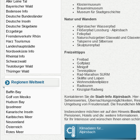
Aller Leine Tal
Klostermuseum
Bayerischer Wald
Brauereimuseum
Bodensee Info
Museum für Stadtgeschichte
Deutsche Bundesländer
Natur und Wandern
Deutsche Inseln
Deutsche Skigebiete
Alpirsbacher Wasserpfad
Flößerpfad Lossburg - Alpirsbach
Erzgebirge
Felixpfad
Fremdenverkehr Rhön
Naturschutzgebiet Glaswald und Glaswie
Harz Tourismus
Talsperre und Silbersee
Skulpturenpfad
Landeshauptstädte
Nordseeküste Info
Freizeittipps
Rheintal Info
Freibad
Schwarzwald
Golfplatz
Teutoburger Wald
Minigolf
Tennisplätze
Thüringer Wald
Rad-Marathon SURM
Skilifte und Loipen
Regionen Weltweit
Wohnmobilstellplätze
Radtouren
Kinzigtal-Radweg
Baffin Bay
Kontaktieren Sie die
Stadt-Info Alpirsbach
. Hier
Golf von Mexiko
Sehenswertes, Übernachtungsmöglichkeiten, Rest
Hudson Bay
Umgebung von Freudenstadt. Die freundlichen Mitar
Ijsselmeer
Insbesondere möchten wir auf den Hinweis
Book
Kanarische Inseln
Pensionen, Hotels und div. weitere Informationen
Karibisches Meer
für Ihr Interesse und wünschen Ihnen einen schön
Neuseeland
Österreich
Klimadaten für...
Rotes Meer
Alpirsbach