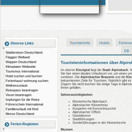
Touristeninfo
Hotels
Ferienw
Diverse Links
DB - 
Städtereisen Deutschland
Flaggen Weltweit
Touristeninformationen über Alpir
Wappen Deutschland
Klimadaten Weltweite
Im oberen
Kinzigtal
liegt die
Stadt Aipirsbach
. 
Tourismus International
Sie hier einen idealen Urlaubsort vor, um einen u
Hotel suchen und buchen
verleben. Die
Alpirsbacher Brauerei
und die
Klo
bekanntesten Ziele für Touristen. Natürlich gibt e
Ferienhaus/-wohnung suchen
Zögern Sie nicht buchen Sie einige Tage in Alpir
Wellnessurlaub
Ihnen gefallen.
Reisepass beantragen
Sehenswürdigkeiten
Visum beantragen
Impfungen für die Reise
Klosterkirche Alpirsbach
Führerschein International
Alpirsbacher Klosterbräu
Kurgarten mit Konzertmuschel
Familienurlaub mit Kind
Alpirsbacher Offizin
Messe Deutschland
Glasbläserei
Stadtführungen
Sonderführungen in der Klosterkirche
Ferien-Regionen
Museen