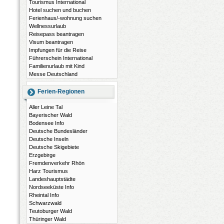
Tourismus International
Hotel suchen und buchen
Ferienhaus/-wohnung suchen
Wellnessurlaub
Reisepass beantragen
Visum beantragen
Impfungen für die Reise
Führerschein International
Familienurlaub mit Kind
Messe Deutschland
Ferien-Regionen
Aller Leine Tal
Bayerischer Wald
Bodensee Info
Deutsche Bundesländer
Deutsche Inseln
Deutsche Skigebiete
Erzgebirge
Fremdenverkehr Rhön
Harz Tourismus
Landeshauptstädte
Nordseeküste Info
Rheintal Info
Schwarzwald
Teutoburger Wald
Thüringer Wald