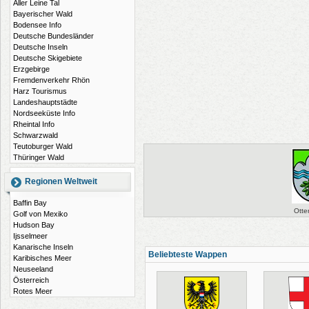
Aller Leine Tal
Bayerischer Wald
Bodensee Info
Deutsche Bundesländer
Deutsche Inseln
Deutsche Skigebiete
Erzgebirge
Fremdenverkehr Rhön
Harz Tourismus
Landeshauptstädte
Nordseeküste Info
Rheintal Info
Schwarzwald
Teutoburger Wald
Thüringer Wald
Regionen Weltweit
Baffin Bay
Otte
Golf von Mexiko
Hudson Bay
Ijsselmeer
Kanarische Inseln
Beliebteste Wappen
Karibisches Meer
Neuseeland
Österreich
Rotes Meer