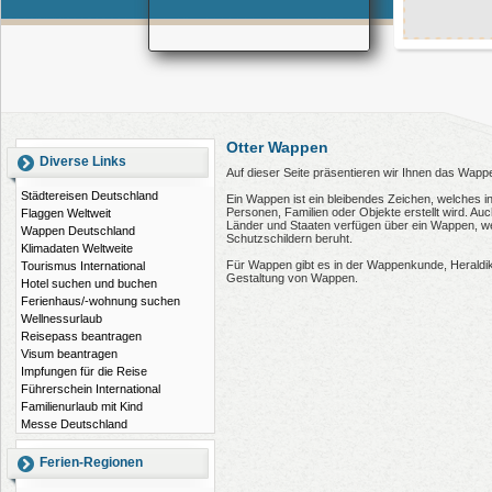
Otter Wappen
Diverse Links
Auf dieser Seite präsentieren wir Ihnen das Wappe
Städtereisen Deutschland
Ein Wappen ist ein bleibendes Zeichen, welches i
Personen, Familien oder Objekte erstellt wird. 
Flaggen Weltweit
Länder und Staaten verfügen über ein Wappen, wel
Wappen Deutschland
Schutzschildern beruht.
Klimadaten Weltweite
Für Wappen gibt es in der Wappenkunde, Heraldi
Tourismus International
Gestaltung von Wappen.
Hotel suchen und buchen
Ferienhaus/-wohnung suchen
Wellnessurlaub
Reisepass beantragen
Visum beantragen
Impfungen für die Reise
Führerschein International
Familienurlaub mit Kind
Messe Deutschland
Ferien-Regionen