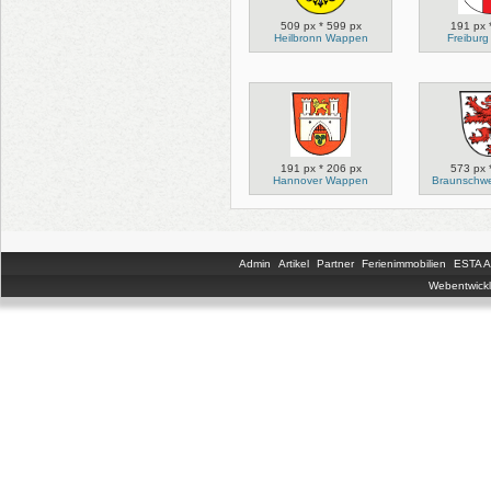
509 px * 599 px
191 px 
Heilbronn Wappen
Freibur
191 px * 206 px
573 px 
Hannover Wappen
Braunschw
Admin
Artikel
Partner
Ferienimmobilien
ESTA An
Webentwickl