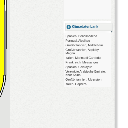
Klimadatenbank
Spanien, Benalmadena
Portugal, Alpalhao
Großbritannien, Middleham
Großbritannien, Appleby
Magna
Italien, Marina di Cardedu
Frankreich, Messanges
Spanien, Calatayud
Vereinigte Arabische Emirate,
Khor Kalba
Großbritannien, Ulverston
Italien, Caprera