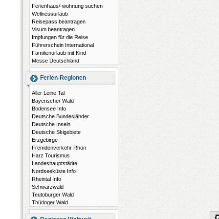
Ferienhaus/-wohnung suchen
Wellnessurlaub
Reisepass beantragen
Visum beantragen
Impfungen für die Reise
Führerschein International
Familienurlaub mit Kind
Messe Deutschland
Ferien-Regionen
Aller Leine Tal
Bayerischer Wald
Bodensee Info
Deutsche Bundesländer
Deutsche Inseln
Deutsche Skigebiete
Erzgebirge
Fremdenverkehr Rhön
Harz Tourismus
Landeshauptstädte
Nordseeküste Info
Rheintal Info
Schwarzwald
Teutoburger Wald
Thüringer Wald