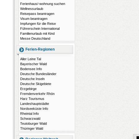
Ferienhaus/-wohnung suchen
Wellnessurlaub
Reisepass beantragen
Visum beantragen
Impfungen für die Reise
Führerschein International
Familienurlaub mit Kind
Messe Deutschland
Ferien-Regionen
Aller Leine Tal
Bayerischer Wald
Bodensee Info
Deutsche Bundesländer
Deutsche Inseln
Deutsche Skigebiete
Erzgebirge
Fremdenverkehr Rhön
Harz Tourismus
Landeshauptstädte
Nordseeküste Info
Rheintal Info
Schwarzwald
Teutoburger Wald
Thüringer Wald