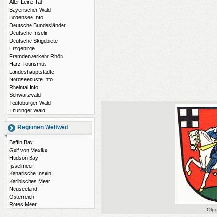
Aller Leine Tal
Bayerischer Wald
Bodensee Info
Deutsche Bundesländer
Deutsche Inseln
Deutsche Skigebiete
Erzgebirge
Fremdenverkehr Rhön
Harz Tourismus
Landeshauptstädte
Nordseeküste Info
Rheintal Info
Schwarzwald
Teutoburger Wald
Thüringer Wald
Regionen Weltweit
Baffin Bay
Golf von Mexiko
Hudson Bay
Ijsselmeer
Kanarische Inseln
Karibisches Meer
Neuseeland
Österreich
Rotes Meer
Olp