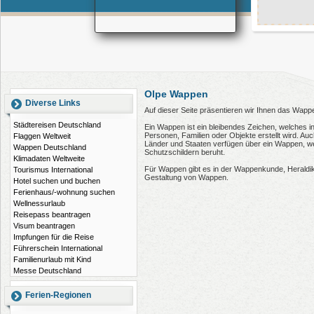
Olpe Wappen
Diverse Links
Auf dieser Seite präsentieren wir Ihnen das Wapp
Städtereisen Deutschland
Ein Wappen ist ein bleibendes Zeichen, welches i
Personen, Familien oder Objekte erstellt wird. 
Flaggen Weltweit
Länder und Staaten verfügen über ein Wappen, wel
Wappen Deutschland
Schutzschildern beruht.
Klimadaten Weltweite
Für Wappen gibt es in der Wappenkunde, Heraldi
Tourismus International
Gestaltung von Wappen.
Hotel suchen und buchen
Ferienhaus/-wohnung suchen
Wellnessurlaub
Reisepass beantragen
Visum beantragen
Impfungen für die Reise
Führerschein International
Familienurlaub mit Kind
Messe Deutschland
Ferien-Regionen