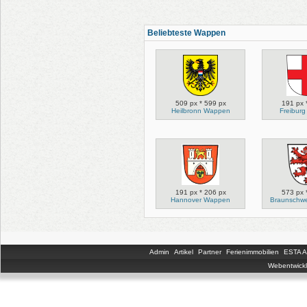
Beliebteste Wappen
509 px * 599 px
191 px 
Heilbronn Wappen
Freibur
191 px * 206 px
573 px 
Hannover Wappen
Braunschw
Admin
Artikel
Partner
Ferienimmobilien
ESTA An
Webentwickl