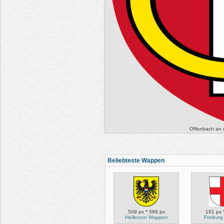
Offenbach an 
Beliebteste Wappen
509 px * 599 px
191 px 
Heilbronn Wappen
Freibur