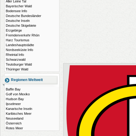
Aller Leine Tal
Bayerischer Wald
Bodensee Info
Deutsche Bundesländer
Deutsche Inseln
Deutsche Skigebiete
Erzgebirge
Fremdenverkehr Rhön
Harz Tourismus
Landeshauptstädte
Nordseeküste Info
Rheintal Info
Schwarzwald
Teutoburger Wald
Thüringer Wald
Regionen Weltweit
Baffin Bay
Golf von Mexiko
Hudson Bay
Ijsselmeer
Kanarische Inseln
Karibisches Meer
Neuseeland
Österreich
Rotes Meer