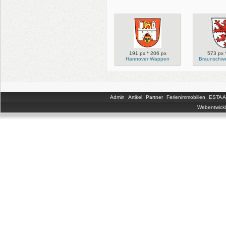
191 px * 206 px
573 px 
Hannover Wappen
Braunschw
Admin
Artikel
Partner
Ferienimmobilien
ESTA An
Webentwickl