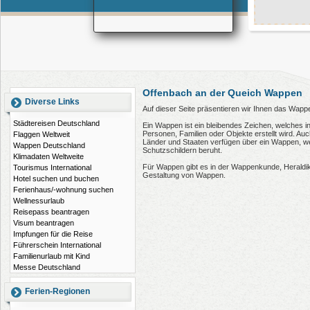
Offenbach an der Queich Wappen
Diverse Links
Auf dieser Seite präsentieren wir Ihnen das Wapp
Städtereisen Deutschland
Ein Wappen ist ein bleibendes Zeichen, welches i
Personen, Familien oder Objekte erstellt wird. 
Flaggen Weltweit
Länder und Staaten verfügen über ein Wappen, wel
Wappen Deutschland
Schutzschildern beruht.
Klimadaten Weltweite
Für Wappen gibt es in der Wappenkunde, Heraldi
Tourismus International
Gestaltung von Wappen.
Hotel suchen und buchen
Ferienhaus/-wohnung suchen
Wellnessurlaub
Reisepass beantragen
Visum beantragen
Impfungen für die Reise
Führerschein International
Familienurlaub mit Kind
Messe Deutschland
Ferien-Regionen