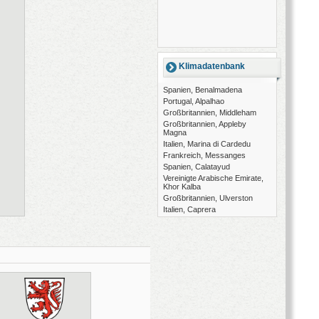
Klimadatenbank
Spanien, Benalmadena
Portugal, Alpalhao
Großbritannien, Middleham
Großbritannien, Appleby
Magna
Italien, Marina di Cardedu
Frankreich, Messanges
Spanien, Calatayud
Vereinigte Arabische Emirate,
Khor Kalba
Großbritannien, Ulverston
Italien, Caprera