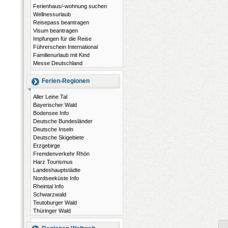
Ferienhaus/-wohnung suchen
Wellnessurlaub
Reisepass beantragen
Visum beantragen
Impfungen für die Reise
Führerschein International
Familienurlaub mit Kind
Messe Deutschland
Ferien-Regionen
Aller Leine Tal
Bayerischer Wald
Bodensee Info
Deutsche Bundesländer
Deutsche Inseln
Deutsche Skigebiete
Erzgebirge
Fremdenverkehr Rhön
Harz Tourismus
Landeshauptstädte
Nordseeküste Info
Rheintal Info
Schwarzwald
Teutoburger Wald
Thüringer Wald