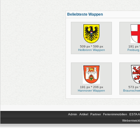
Beliebteste Wappen
509 px * 599 px
191 px 
Heilbronn Wappen
Freibur
191 px * 206 px
573 px 
Hannover Wappen
Braunschw
Admin
Artikel
Partner
Ferienimmobilien
ESTA An
Webentwickl