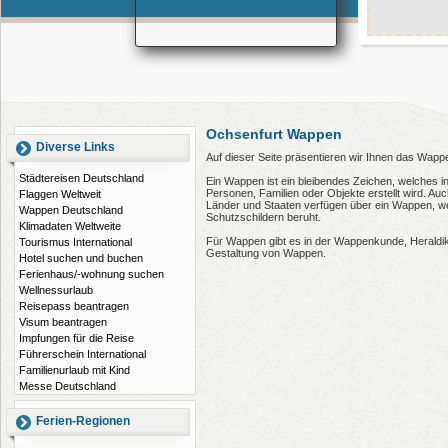
Ochsenfurt Wappen
Diverse Links
Auf dieser Seite präsentieren wir Ihnen das Wapp
Städtereisen Deutschland
Ein Wappen ist ein bleibendes Zeichen, welches i
Personen, Familien oder Objekte erstellt wird. 
Flaggen Weltweit
Länder und Staaten verfügen über ein Wappen, wel
Wappen Deutschland
Schutzschildern beruht.
Klimadaten Weltweite
Für Wappen gibt es in der Wappenkunde, Heraldi
Tourismus International
Gestaltung von Wappen.
Hotel suchen und buchen
Ferienhaus/-wohnung suchen
Wellnessurlaub
Reisepass beantragen
Visum beantragen
Impfungen für die Reise
Führerschein International
Familienurlaub mit Kind
Messe Deutschland
Ferien-Regionen