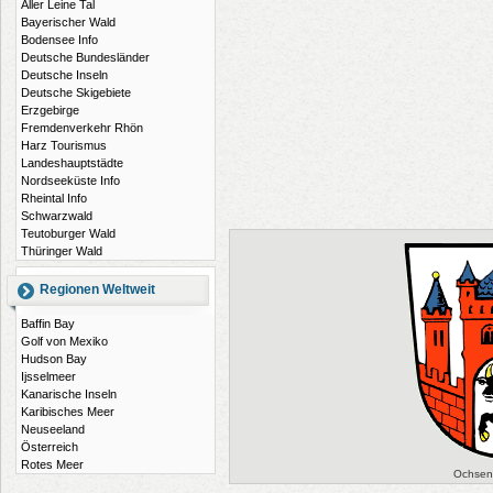
Aller Leine Tal
Bayerischer Wald
Bodensee Info
Deutsche Bundesländer
Deutsche Inseln
Deutsche Skigebiete
Erzgebirge
Fremdenverkehr Rhön
Harz Tourismus
Landeshauptstädte
Nordseeküste Info
Rheintal Info
Schwarzwald
Teutoburger Wald
Thüringer Wald
Regionen Weltweit
Baffin Bay
Golf von Mexiko
Hudson Bay
Ijsselmeer
Kanarische Inseln
Karibisches Meer
Neuseeland
Österreich
Rotes Meer
Ochsen