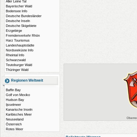
Aller Leine Tal
Bayerischer Wald
Bodensee Info
Deutsche Bundesländer
Deutsche Inseln
Deutsche Skigebiete
Erzgebirge
Fremdenverkehr Rhön
Harz Tourismus
Landeshauptstädte
Nordseeküste Info
Rheintal Info
Schwarzwald
Teutoburger Wald
Thüringer Wald
Regionen Weltweit
Baffin Bay
Golf von Mexiko
Hudson Bay
Ijsselmeer
Kanarische Inseln
Karibisches Meer
Oberre
Neuseeland
Österreich
Rotes Meer