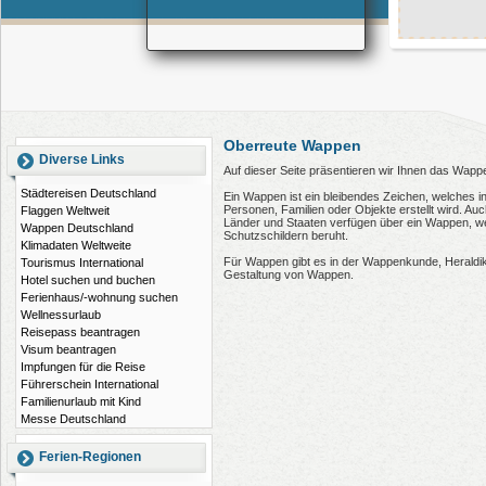
Oberreute Wappen
Diverse Links
Auf dieser Seite präsentieren wir Ihnen das Wapp
Städtereisen Deutschland
Ein Wappen ist ein bleibendes Zeichen, welches i
Personen, Familien oder Objekte erstellt wird. 
Flaggen Weltweit
Länder und Staaten verfügen über ein Wappen, wel
Wappen Deutschland
Schutzschildern beruht.
Klimadaten Weltweite
Für Wappen gibt es in der Wappenkunde, Heraldi
Tourismus International
Gestaltung von Wappen.
Hotel suchen und buchen
Ferienhaus/-wohnung suchen
Wellnessurlaub
Reisepass beantragen
Visum beantragen
Impfungen für die Reise
Führerschein International
Familienurlaub mit Kind
Messe Deutschland
Ferien-Regionen