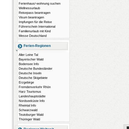
Ferienhaus/-wohnung suchen
Wellnessurlaub
Reisepass beantragen
Visum beantragen
Impfungen für die Reise
Führerschein International
Familienurlaub mit Kind
Messe Deutschland
Ferien-Regionen
Aller Leine Tal
Bayerischer Wald
Bodensee Info
Deutsche Bundesländer
Deutsche Inseln
Deutsche Skigebiete
Erzgebirge
Fremdenverkehr Rhön
Harz Tourismus
Landeshauptstädte
Nordseeküste Info
Rheintal Info
Schwarzwald
Teutoburger Wald
Thüringer Wald