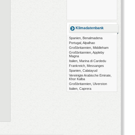
Klimadatenbank
Spanien, Benalmadena
Portugal, Alpalhao
Großbritannien, Middleham
Großbritannien, Appleby
Magna
Italien, Marina di Cardedu
Frankreich, Messanges
Spanien, Calatayud
Vereinigte Arabische Emirate,
Khor Kalba
Großbritannien, Ulverston
Italien, Caprera