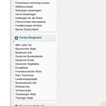
Ferienhaus/-wohnung suchen
Wellnessurlaub
Reisepass beantragen
Visum beantragen
Impfungen für die Reise
Führerschein International
Familienurlaub mit Kind
Messe Deutschland
Ferien-Regionen
Aller Leine Tal
Bayerischer Wald
Bodensee Info
Deutsche Bundesländer
Deutsche Inseln
Deutsche Skigebiete
Erzgebirge
Fremdenverkehr Rhön
Harz Tourismus
Landeshauptstädte
Nordseeküste Info
Rheintal Info
Schwarzwald
Teutoburger Wald
Thüringer Wald