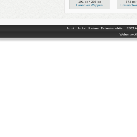
191 px * 206 px
573 px 
Hannover Wappen
Braunschw
Admin
Artikel
Partner
Ferienimmobilien
ESTA An
Webentwickl