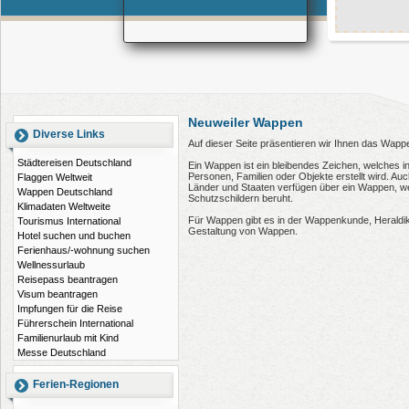
Neuweiler Wappen
Diverse Links
Auf dieser Seite präsentieren wir Ihnen das Wapp
Städtereisen Deutschland
Ein Wappen ist ein bleibendes Zeichen, welches i
Personen, Familien oder Objekte erstellt wird. 
Flaggen Weltweit
Länder und Staaten verfügen über ein Wappen, wel
Wappen Deutschland
Schutzschildern beruht.
Klimadaten Weltweite
Für Wappen gibt es in der Wappenkunde, Heraldi
Tourismus International
Gestaltung von Wappen.
Hotel suchen und buchen
Ferienhaus/-wohnung suchen
Wellnessurlaub
Reisepass beantragen
Visum beantragen
Impfungen für die Reise
Führerschein International
Familienurlaub mit Kind
Messe Deutschland
Ferien-Regionen