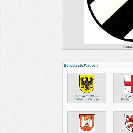
Neuwei
Beliebteste Wappen
509 px * 599 px
191 px 
Heilbronn Wappen
Freibur