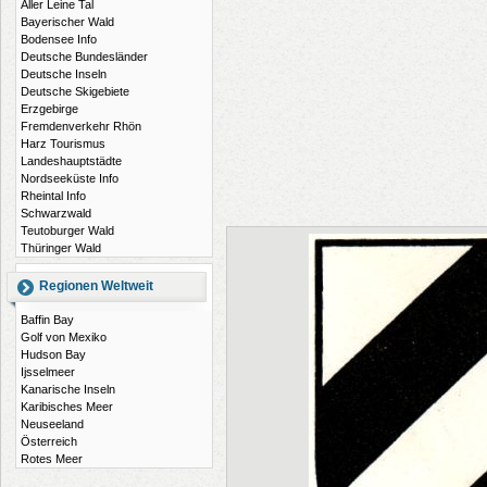
Aller Leine Tal
Bayerischer Wald
Bodensee Info
Deutsche Bundesländer
Deutsche Inseln
Deutsche Skigebiete
Erzgebirge
Fremdenverkehr Rhön
Harz Tourismus
Landeshauptstädte
Nordseeküste Info
Rheintal Info
Schwarzwald
Teutoburger Wald
Thüringer Wald
Regionen Weltweit
Baffin Bay
Golf von Mexiko
Hudson Bay
Ijsselmeer
Kanarische Inseln
Karibisches Meer
Neuseeland
Österreich
Rotes Meer