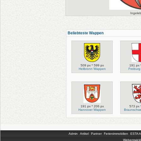
Ingele
Beliebteste Wappen
509 px * 599 px
191 px 
Heilbronn Wappen
Freibur
191 px * 206 px
573 px 
Hannover Wappen
Braunschw
Admin
Artikel
Partner
Ferienimmobilien
ESTA An
Webentwickl