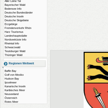
Aller Leine Tal
Bayerischer Wald
Bodensee Info
Deutsche Bundesländer
Deutsche Inseln
Deutsche Skigebiete
Erzgebirge
Fremdenverkehr Rhön
Harz Tourismus
Landeshauptstädte
Nordseeküste Info
Rheintal Info
Schwarzwald
Teutoburger Wald
Thüringer Wald
Regionen Weltweit
Baffin Bay
Golf von Mexiko
Hudson Bay
Ijsselmeer
Kanarische Inseln
Karibisches Meer
Neuseeland
Österreich
Rotes Meer