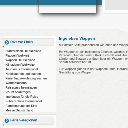
Ingeleben Wappen
Diverse Links
Auf dieser Seite präsentieren wir Ihnen das Wapp
Städtereisen Deutschland
Ein Wappen ist ein bleibendes Zeichen, welches i
Personen, Familien oder Objekte erstellt wird. 
Flaggen Weltweit
Länder und Staaten verfügen über ein Wappen, wel
Wappen Deutschland
Schutzschildern beruht.
Klimadaten Weltweite
Für Wappen gibt es in der Wappenkunde, Heraldi
Tourismus International
Gestaltung von Wappen.
Hotel suchen und buchen
Ferienhaus/-wohnung suchen
Wellnessurlaub
Reisepass beantragen
Visum beantragen
Impfungen für die Reise
Führerschein International
Familienurlaub mit Kind
Messe Deutschland
Ferien-Regionen