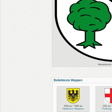
Herzebrock
Beliebteste Wappen
509 px * 599 px
191 px 
Heilbronn Wappen
Freibur