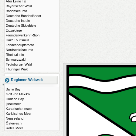
Aller Leine Tal
Bayerischer Wald
Bodensee Info
Deutsche Bundesländer
Deutsche Inseln
Deutsche Skigebiete
Erzgebirge
Fremdenverkehr Rhön
Harz Tourismus
Landeshauptstädte
Nordseeküste Info
Rheintal Info
Schwarzwald
Teutoburger Wald
Thüringer Wald
Regionen Weltweit
Baffin Bay
Golf von Mexiko
Hudson Bay
Ijsselmeer
Kanarische Inseln
Karibisches Meer
Neuseeland
Österreich
Rotes Meer