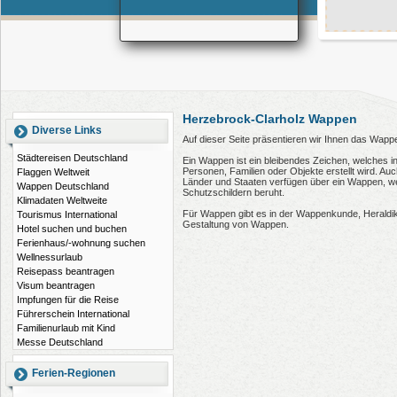
Herzebrock-Clarholz Wappen
Diverse Links
Auf dieser Seite präsentieren wir Ihnen das Wapp
Städtereisen Deutschland
Ein Wappen ist ein bleibendes Zeichen, welches i
Personen, Familien oder Objekte erstellt wird. 
Flaggen Weltweit
Länder und Staaten verfügen über ein Wappen, wel
Wappen Deutschland
Schutzschildern beruht.
Klimadaten Weltweite
Für Wappen gibt es in der Wappenkunde, Heraldi
Tourismus International
Gestaltung von Wappen.
Hotel suchen und buchen
Ferienhaus/-wohnung suchen
Wellnessurlaub
Reisepass beantragen
Visum beantragen
Impfungen für die Reise
Führerschein International
Familienurlaub mit Kind
Messe Deutschland
Ferien-Regionen