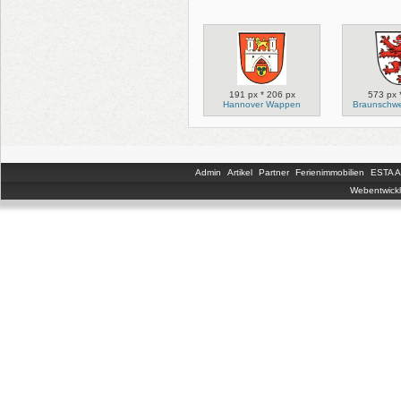
191 px * 206 px
573 px 
Hannover Wappen
Braunschw
Admin
Artikel
Partner
Ferienimmobilien
ESTA An
Webentwickl