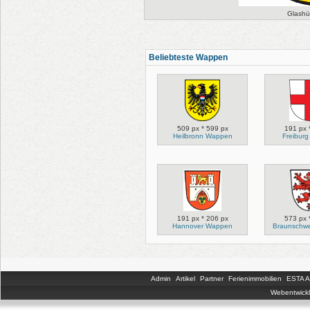
Glashü
Beliebteste Wappen
509 px * 599 px
191 px 
Heilbronn Wappen
Freibur
191 px * 206 px
573 px 
Hannover Wappen
Braunschw
Admin
Artikel
Partner
Ferienimmobilien
ESTA An
Webentwickl