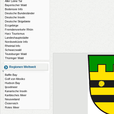
Aller Leine Tal
Bayerischer Wald
Bodensee Info
Deutsche Bundesländer
Deutsche Inseln
Deutsche Skigebiete
Erzgebirge
Fremdenverkehr Rhön
Harz Tourismus
Landeshauptstädte
Nordseeküste Info
Rheintal Info
Schwarzwald
Teutoburger Wald
Thüringer Wald
Regionen Weltweit
Baffin Bay
Golf von Mexiko
Hudson Bay
Ijsselmeer
Kanarische Inseln
Karibisches Meer
Neuseeland
Österreich
Rotes Meer