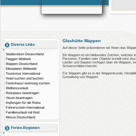
Glashütte Wappen
Diverse Links
Auf dieser Seite präsentieren wir Ihnen das Wapp
Städtereisen Deutschland
Ein Wappen ist ein bleibendes Zeichen, welches i
Personen, Familien oder Objekte erstellt wird. 
Flaggen Weltweit
Länder und Staaten verfügen über ein Wappen, wel
Wappen Deutschland
Schutzschildern beruht.
Klimadaten Weltweite
Für Wappen gibt es in der Wappenkunde, Heraldi
Tourismus International
Gestaltung von Wappen.
Hotel suchen und buchen
Ferienhaus/-wohnung suchen
Wellnessurlaub
Reisepass beantragen
Visum beantragen
Impfungen für die Reise
Führerschein International
Familienurlaub mit Kind
Messe Deutschland
Ferien-Regionen