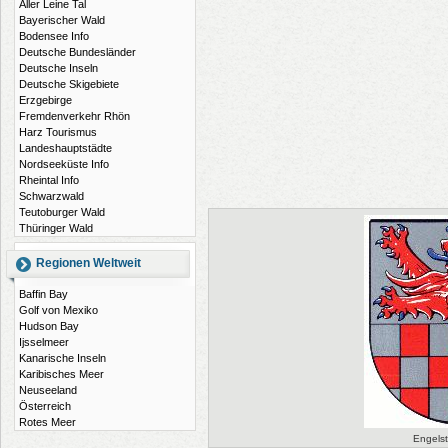
Aller Leine Tal
Bayerischer Wald
Bodensee Info
Deutsche Bundesländer
Deutsche Inseln
Deutsche Skigebiete
Erzgebirge
Fremdenverkehr Rhön
Harz Tourismus
Landeshauptstädte
Nordseeküste Info
Rheintal Info
Schwarzwald
Teutoburger Wald
Thüringer Wald
Regionen Weltweit
Baffin Bay
Golf von Mexiko
Hudson Bay
Ijsselmeer
Kanarische Inseln
Karibisches Meer
Neuseeland
Österreich
Rotes Meer
Engels