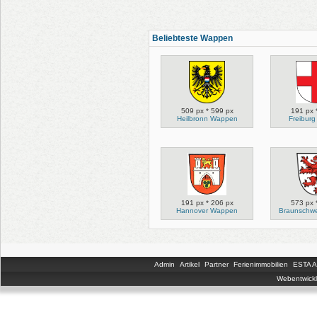
Beliebteste Wappen
509 px * 599 px
191 px 
Heilbronn Wappen
Freibur
191 px * 206 px
573 px 
Hannover Wappen
Braunschw
Admin
Artikel
Partner
Ferienimmobilien
ESTA An
Webentwickl