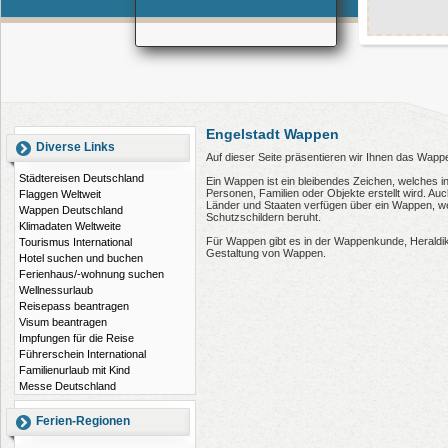
Engelstadt Wappen
Diverse Links
Auf dieser Seite präsentieren wir Ihnen das Wappe
Städtereisen Deutschland
Ein Wappen ist ein bleibendes Zeichen, welches i
Personen, Familien oder Objekte erstellt wird. 
Flaggen Weltweit
Länder und Staaten verfügen über ein Wappen, wel
Wappen Deutschland
Schutzschildern beruht.
Klimadaten Weltweite
Für Wappen gibt es in der Wappenkunde, Heraldi
Tourismus International
Gestaltung von Wappen.
Hotel suchen und buchen
Ferienhaus/-wohnung suchen
Wellnessurlaub
Reisepass beantragen
Visum beantragen
Impfungen für die Reise
Führerschein International
Familienurlaub mit Kind
Messe Deutschland
Ferien-Regionen