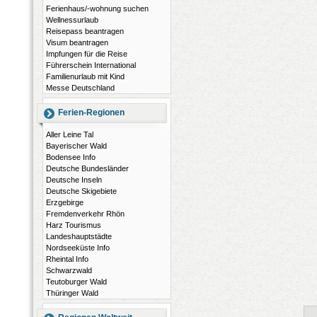
Ferienhaus/-wohnung suchen
Wellnessurlaub
Reisepass beantragen
Visum beantragen
Impfungen für die Reise
Führerschein International
Familienurlaub mit Kind
Messe Deutschland
Ferien-Regionen
Aller Leine Tal
Bayerischer Wald
Bodensee Info
Deutsche Bundesländer
Deutsche Inseln
Deutsche Skigebiete
Erzgebirge
Fremdenverkehr Rhön
Harz Tourismus
Landeshauptstädte
Nordseeküste Info
Rheintal Info
Schwarzwald
Teutoburger Wald
Thüringer Wald