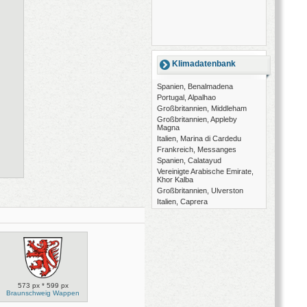
Klimadatenbank
Spanien, Benalmadena
Portugal, Alpalhao
Großbritannien, Middleham
Großbritannien, Appleby
Magna
Italien, Marina di Cardedu
Frankreich, Messanges
Spanien, Calatayud
Vereinigte Arabische Emirate,
Khor Kalba
Großbritannien, Ulverston
Italien, Caprera
573 px * 599 px
Braunschweig Wappen