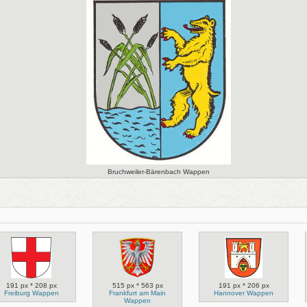
Bruchweiler-Bärenbach Wappen
191 px * 208 px
515 px * 563 px
191 px * 206 px
Freiburg Wappen
Frankfurt am Main
Hannover Wappen
Wappen