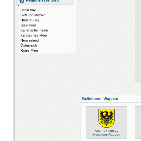
Regionen Weltweit
Baffin Bay
Golf von Mexiko
Hudson Bay
Ijsselmeer
Kanarische Inseln
Karibisches Meer
Neuseeland
Österreich
Rotes Meer
Beliebteste Wappen
509 px * 599 px
Heilbronn Wappen