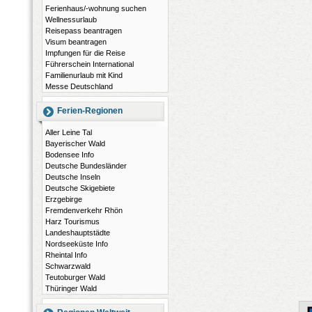
Ferienhaus/-wohnung suchen
Wellnessurlaub
Reisepass beantragen
Visum beantragen
Impfungen für die Reise
Führerschein International
Familienurlaub mit Kind
Messe Deutschland
Ferien-Regionen
Aller Leine Tal
Bayerischer Wald
Bodensee Info
Deutsche Bundesländer
Deutsche Inseln
Deutsche Skigebiete
Erzgebirge
Fremdenverkehr Rhön
Harz Tourismus
Landeshauptstädte
Nordseeküste Info
Rheintal Info
Schwarzwald
Teutoburger Wald
Thüringer Wald