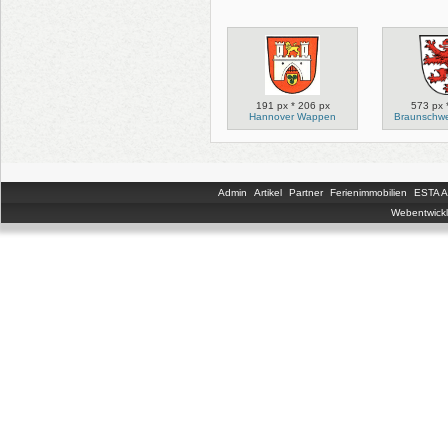
191 px * 206 px
573 px 
Hannover Wappen
Braunschw
Admin
Artikel
Partner
Ferienimmobilien
ESTA An
Webentwickl