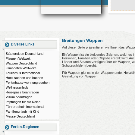
Breitungen Wappen
Diverse Links
Auf dieser Seite präsentieren wir Ihnen das Wapp
Städtereisen Deutschland
Ein Wappen ist ein bleibendes Zeichen, welches i
Personen, Familien oder Objekte erstellt wird. 
Flaggen Weltweit
Länder und Staaten verfügen über ein Wappen, wel
Wappen Deutschland
Schutzschildern beruht.
Klimadaten Weltweite
Für Wappen gibt es in der Wappenkunde, Heraldi
Tourismus International
Gestaltung von Wappen.
Hotel suchen und buchen
Ferienhaus/-wohnung suchen
Wellnessurlaub
Reisepass beantragen
Visum beantragen
Impfungen für die Reise
Führerschein International
Familienurlaub mit Kind
Messe Deutschland
Ferien-Regionen