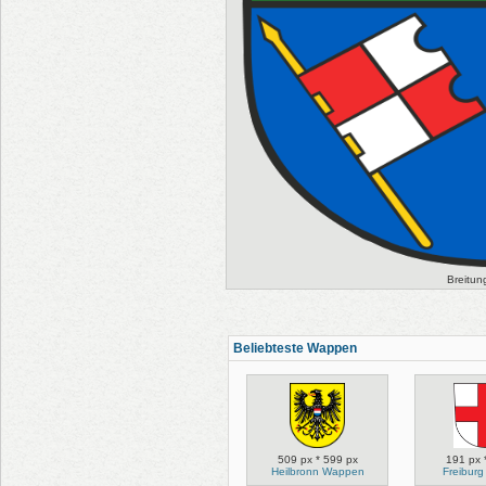
Breitu
Beliebteste Wappen
509 px * 599 px
191 px 
Heilbronn Wappen
Freibur