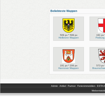
Beliebteste Wappen
509 px * 599 px
191 px 
Heilbronn Wappen
Freibur
191 px * 206 px
573 px 
Hannover Wappen
Braunschw
Admin
Artikel
Partner
Ferienimmobilien
ESTA An
Webentwickl