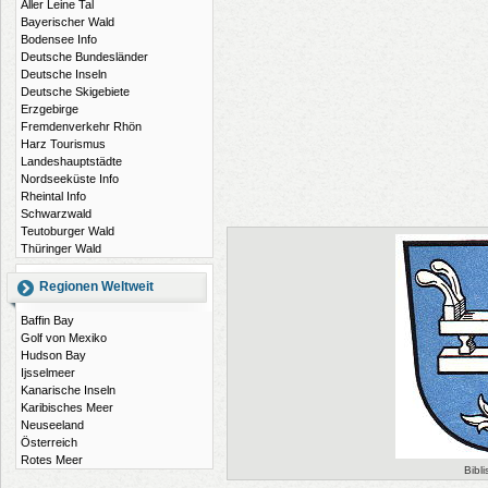
Aller Leine Tal
Bayerischer Wald
Bodensee Info
Deutsche Bundesländer
Deutsche Inseln
Deutsche Skigebiete
Erzgebirge
Fremdenverkehr Rhön
Harz Tourismus
Landeshauptstädte
Nordseeküste Info
Rheintal Info
Schwarzwald
Teutoburger Wald
Thüringer Wald
Regionen Weltweit
Baffin Bay
Golf von Mexiko
Hudson Bay
Ijsselmeer
Kanarische Inseln
Karibisches Meer
Neuseeland
Österreich
Rotes Meer
Bibl