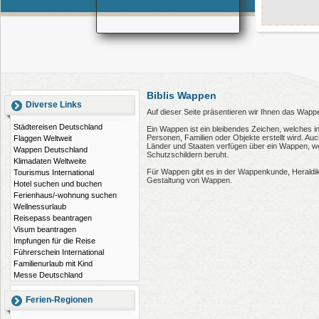
Biblis Wappen
Diverse Links
Auf dieser Seite präsentieren wir Ihnen das Wappen
Städtereisen Deutschland
Ein Wappen ist ein bleibendes Zeichen, welches i
Personen, Familien oder Objekte erstellt wird. 
Flaggen Weltweit
Länder und Staaten verfügen über ein Wappen, wel
Wappen Deutschland
Schutzschildern beruht.
Klimadaten Weltweite
Für Wappen gibt es in der Wappenkunde, Heraldi
Tourismus International
Gestaltung von Wappen.
Hotel suchen und buchen
Ferienhaus/-wohnung suchen
Wellnessurlaub
Reisepass beantragen
Visum beantragen
Impfungen für die Reise
Führerschein International
Familienurlaub mit Kind
Messe Deutschland
Ferien-Regionen