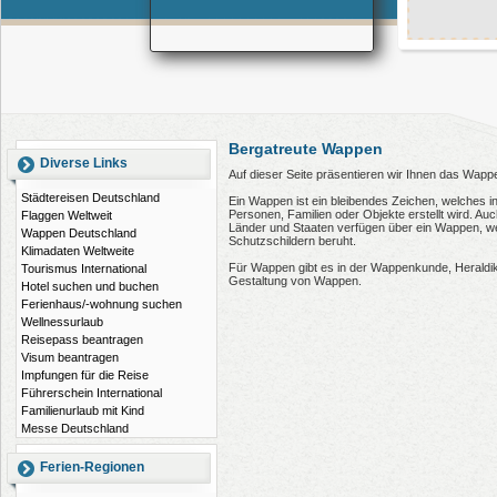
Bergatreute Wappen
Diverse Links
Auf dieser Seite präsentieren wir Ihnen das Wapp
Städtereisen Deutschland
Ein Wappen ist ein bleibendes Zeichen, welches i
Personen, Familien oder Objekte erstellt wird. 
Flaggen Weltweit
Länder und Staaten verfügen über ein Wappen, wel
Wappen Deutschland
Schutzschildern beruht.
Klimadaten Weltweite
Für Wappen gibt es in der Wappenkunde, Heraldi
Tourismus International
Gestaltung von Wappen.
Hotel suchen und buchen
Ferienhaus/-wohnung suchen
Wellnessurlaub
Reisepass beantragen
Visum beantragen
Impfungen für die Reise
Führerschein International
Familienurlaub mit Kind
Messe Deutschland
Ferien-Regionen