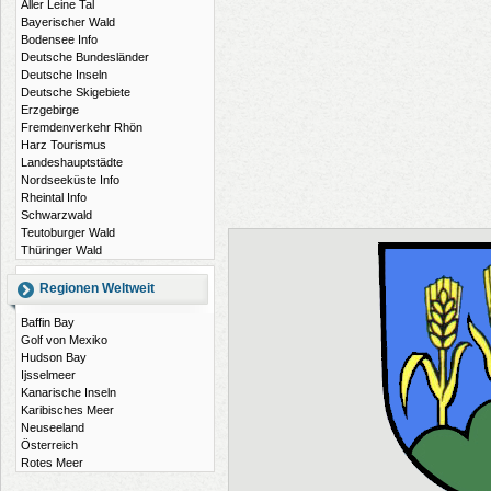
Aller Leine Tal
Bayerischer Wald
Bodensee Info
Deutsche Bundesländer
Deutsche Inseln
Deutsche Skigebiete
Erzgebirge
Fremdenverkehr Rhön
Harz Tourismus
Landeshauptstädte
Nordseeküste Info
Rheintal Info
Schwarzwald
Teutoburger Wald
Thüringer Wald
Regionen Weltweit
Baffin Bay
Golf von Mexiko
Hudson Bay
Ijsselmeer
Kanarische Inseln
Karibisches Meer
Neuseeland
Österreich
Rotes Meer