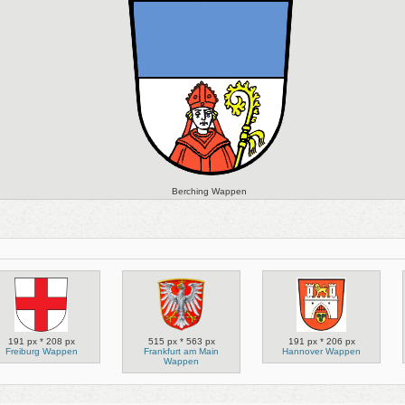
Berching Wappen
191 px * 208 px
515 px * 563 px
191 px * 206 px
Freiburg Wappen
Frankfurt am Main
Hannover Wappen
Wappen