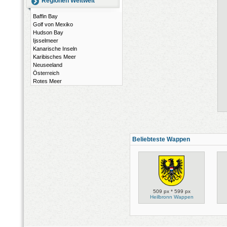
Regionen Weltweit
Baffin Bay
Golf von Mexiko
Hudson Bay
Ijsselmeer
Kanarische Inseln
Karibisches Meer
Neuseeland
Österreich
Rotes Meer
Beliebteste Wappen
509 px * 599 px
Heilbronn Wappen