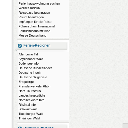
Ferienhaus/-wohnung suchen
Wellnessurlaub
Reisepass beantragen
Visum beantragen
Impfungen für die Reise
Führerschein International
Familienurlaub mit Kind
Messe Deutschland
Ferien-Regionen
Aller Leine Tal
Bayerischer Wald
Bodensee Info
Deutsche Bundesländer
Deutsche Inseln
Deutsche Skigebiete
Erzgebirge
Fremdenverkehr Rhön
Harz Tourismus
Landeshauptstädte
Nordseeküste Info
Rheintal Info
Schwarzwald
Teutoburger Wald
Thüringer Wald