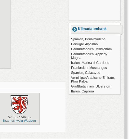
Klimadatenbank
Spanien, Benalmadena
Portugal, Alpalhao
Großbritannien, Middleham
Großbritannien, Appleby
Magna
Italien, Marina di Cardedu
Frankreich, Messanges
Spanien, Calatayud
Vereinigte Arabische Emirate,
Khor Kalba
Großbritannien, Ulverston
Italien, Caprera
573 px * 599 px
Braunschweig Wappen