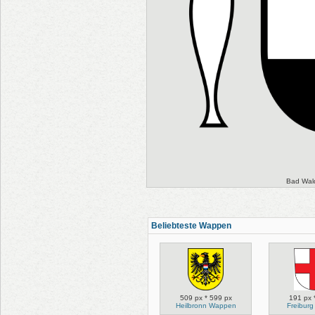
Bad Wal
Beliebteste Wappen
509 px * 599 px
191 px 
Heilbronn Wappen
Freibur