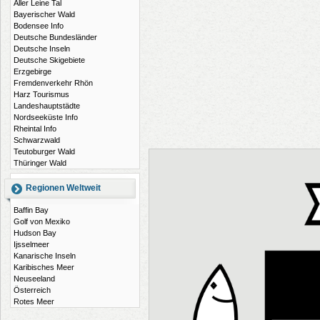
Aller Leine Tal
Bayerischer Wald
Bodensee Info
Deutsche Bundesländer
Deutsche Inseln
Deutsche Skigebiete
Erzgebirge
Fremdenverkehr Rhön
Harz Tourismus
Landeshauptstädte
Nordseeküste Info
Rheintal Info
Schwarzwald
Teutoburger Wald
Thüringer Wald
Regionen Weltweit
Baffin Bay
Golf von Mexiko
Hudson Bay
Ijsselmeer
Kanarische Inseln
Karibisches Meer
Neuseeland
Österreich
Rotes Meer