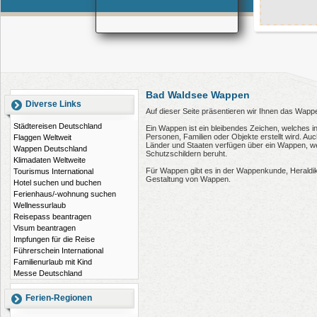
Bad Waldsee Wappen
Diverse Links
Auf dieser Seite präsentieren wir Ihnen das Wapp
Städtereisen Deutschland
Ein Wappen ist ein bleibendes Zeichen, welches i
Personen, Familien oder Objekte erstellt wird. 
Flaggen Weltweit
Länder und Staaten verfügen über ein Wappen, wel
Wappen Deutschland
Schutzschildern beruht.
Klimadaten Weltweite
Für Wappen gibt es in der Wappenkunde, Heraldi
Tourismus International
Gestaltung von Wappen.
Hotel suchen und buchen
Ferienhaus/-wohnung suchen
Wellnessurlaub
Reisepass beantragen
Visum beantragen
Impfungen für die Reise
Führerschein International
Familienurlaub mit Kind
Messe Deutschland
Ferien-Regionen