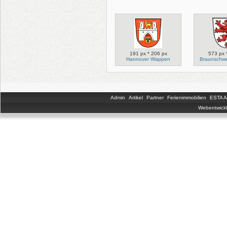
191 px * 206 px
573 px 
Hannover Wappen
Braunschw
Admin
Artikel
Partner
Ferienimmobilien
ESTA An
Webentwickl