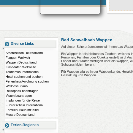
Bad Schwalbach Wappen
Diverse Links
Auf dieser Seite präsentieren wir Ihnen das Wap
Städtereisen Deutschland
Ein Wappen ist ein bleibendes Zeichen, welches i
Personen, Familien oder Objekte erstellt wird. 
Flaggen Weltweit
Länder und Staaten verfügen über ein Wappen, wel
Wappen Deutschland
Schutzschildern beruht.
Klimadaten Weltweite
Für Wappen gibt es in der Wappenkunde, Heraldi
Tourismus International
Gestaltung von Wappen.
Hotel suchen und buchen
Ferienhaus/-wohnung suchen
Wellnessurlaub
Reisepass beantragen
Visum beantragen
Impfungen für die Reise
Führerschein International
Familienurlaub mit Kind
Messe Deutschland
Ferien-Regionen