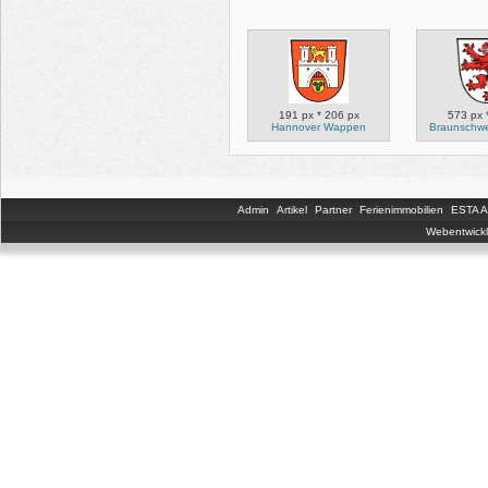
191 px * 206 px
573 px 
Hannover Wappen
Braunschw
Admin
Artikel
Partner
Ferienimmobilien
ESTA An
Webentwickl