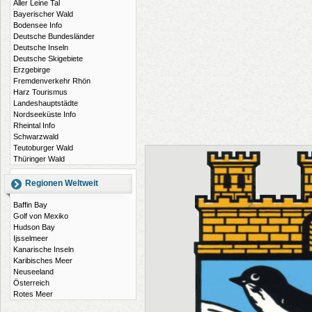
Aller Leine Tal
Bayerischer Wald
Bodensee Info
Deutsche Bundesländer
Deutsche Inseln
Deutsche Skigebiete
Erzgebirge
Fremdenverkehr Rhön
Harz Tourismus
Landeshauptstädte
Nordseeküste Info
Rheintal Info
Schwarzwald
Teutoburger Wald
Thüringer Wald
Regionen Weltweit
Baffin Bay
Golf von Mexiko
Hudson Bay
Ijsselmeer
Kanarische Inseln
Karibisches Meer
Neuseeland
Österreich
Rotes Meer