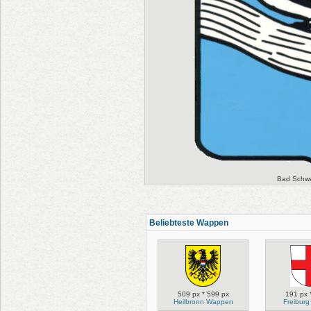
Bad Schw
Beliebteste Wappen
509 px * 599 px
191 px 
Heilbronn Wappen
Freibur