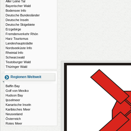
Aller Leine Tal
Bayerischer Wald
Bodensee Info
Deutsche Bundesländer
Deutsche Inseln
Deutsche Skigebiete
Erzgebirge
Fremdenverkehr Rhön
Harz Tourismus
Landeshauptstädte
Nordseeküste Info
Rheintal Info
Schwarzwald
Teutoburger Wald
Thüringer Wald
Regionen Weltweit
Baffin Bay
Golf von Mexiko
Hudson Bay
Ijsselmeer
Kanarische Inseln
Karibisches Meer
Neuseeland
Österreich
Rotes Meer