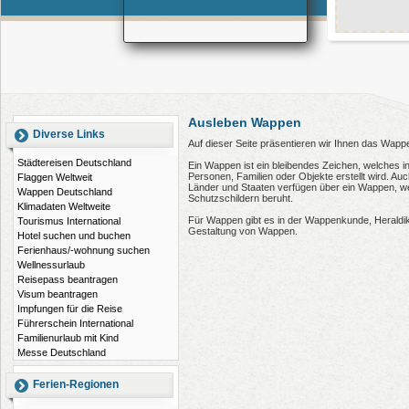
Ausleben Wappen
Diverse Links
Auf dieser Seite präsentieren wir Ihnen das Wapp
Städtereisen Deutschland
Ein Wappen ist ein bleibendes Zeichen, welches i
Personen, Familien oder Objekte erstellt wird. 
Flaggen Weltweit
Länder und Staaten verfügen über ein Wappen, wel
Wappen Deutschland
Schutzschildern beruht.
Klimadaten Weltweite
Für Wappen gibt es in der Wappenkunde, Heraldi
Tourismus International
Gestaltung von Wappen.
Hotel suchen und buchen
Ferienhaus/-wohnung suchen
Wellnessurlaub
Reisepass beantragen
Visum beantragen
Impfungen für die Reise
Führerschein International
Familienurlaub mit Kind
Messe Deutschland
Ferien-Regionen