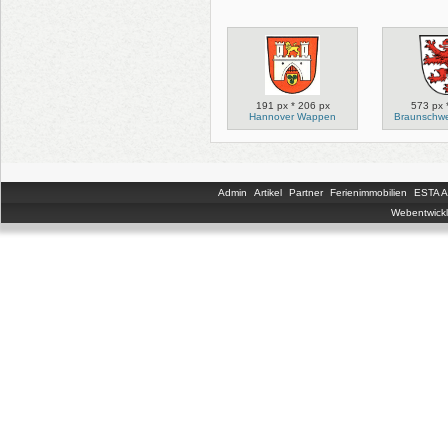
191 px * 206 px
573 px 
Hannover Wappen
Braunschw
Admin
Artikel
Partner
Ferienimmobilien
ESTA An
Webentwickl