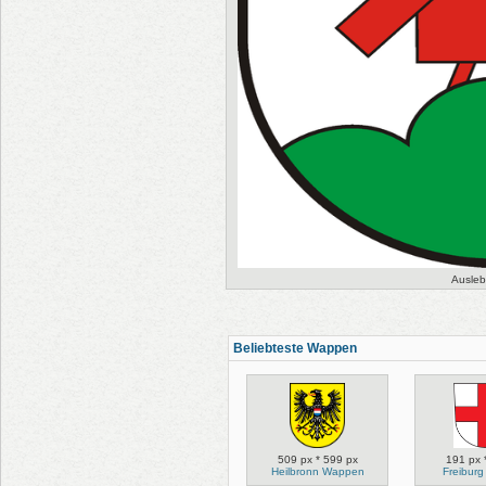
Ausle
Beliebteste Wappen
509 px * 599 px
191 px 
Heilbronn Wappen
Freibur