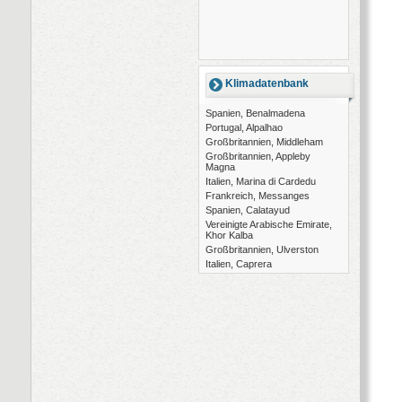
Klimadatenbank
Spanien, Benalmadena
Portugal, Alpalhao
Großbritannien, Middleham
Großbritannien, Appleby
Magna
Italien, Marina di Cardedu
Frankreich, Messanges
Spanien, Calatayud
Vereinigte Arabische Emirate,
Khor Kalba
Großbritannien, Ulverston
Italien, Caprera