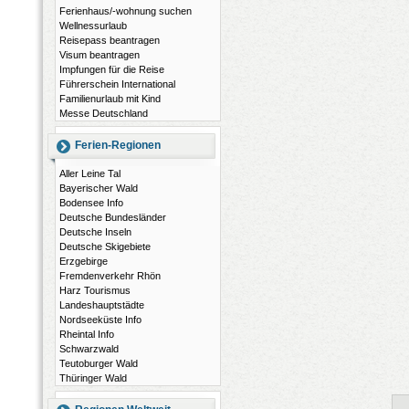
Ferienhaus/-wohnung suchen
Wellnessurlaub
Reisepass beantragen
Visum beantragen
Impfungen für die Reise
Führerschein International
Familienurlaub mit Kind
Messe Deutschland
Ferien-Regionen
Aller Leine Tal
Bayerischer Wald
Bodensee Info
Deutsche Bundesländer
Deutsche Inseln
Deutsche Skigebiete
Erzgebirge
Fremdenverkehr Rhön
Harz Tourismus
Landeshauptstädte
Nordseeküste Info
Rheintal Info
Schwarzwald
Teutoburger Wald
Thüringer Wald