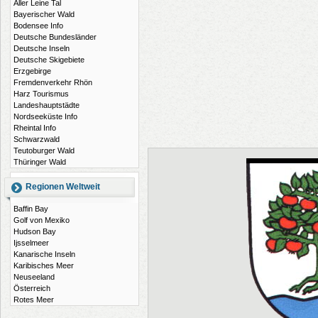
Aller Leine Tal
Bayerischer Wald
Bodensee Info
Deutsche Bundesländer
Deutsche Inseln
Deutsche Skigebiete
Erzgebirge
Fremdenverkehr Rhön
Harz Tourismus
Landeshauptstädte
Nordseeküste Info
Rheintal Info
Schwarzwald
Teutoburger Wald
Thüringer Wald
Regionen Weltweit
Baffin Bay
Golf von Mexiko
Hudson Bay
Ijsselmeer
Kanarische Inseln
Karibisches Meer
Neuseeland
Österreich
Rotes Meer