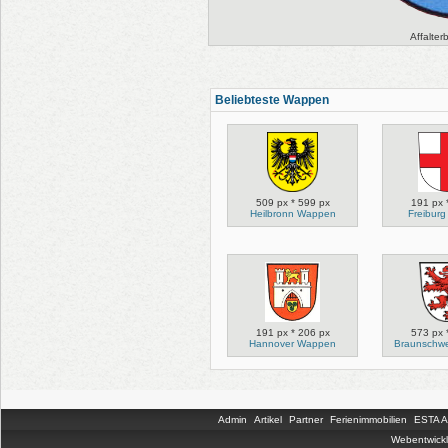
Affalte
Beliebteste Wappen
509 px * 599 px
191 px 
Heilbronn Wappen
Freibur
191 px * 206 px
573 px 
Hannover Wappen
Braunschw
Admin
Artikel
Partner
Ferienimmobilien
ESTA An
Webentwickl