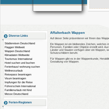
Affalterbach Wappen
Diverse Links
Auf dieser Seite präsentieren wir Ihnen das Wappe
Städtereisen Deutschland
Ein Wappen ist ein bleibendes Zeichen, welches i
Personen, Familien oder Objekte erstellt wird. 
Flaggen Weltweit
Länder und Staaten verfügen über ein Wappen, wel
Wappen Deutschland
Schutzschildern beruht.
Klimadaten Weltweite
Für Wappen gibt es in der Wappenkunde, Heraldi
Tourismus International
Gestaltung von Wappen.
Hotel suchen und buchen
Ferienhaus/-wohnung suchen
Wellnessurlaub
Reisepass beantragen
Visum beantragen
Impfungen für die Reise
Führerschein International
Familienurlaub mit Kind
Messe Deutschland
Ferien-Regionen