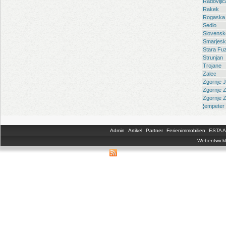
Radovljic
Rakek
Rogaska 
Sedlo
Slovensk
Smarjesk
Stara Fuz
Strunjan
Trojane
Zalec
Zgornje 
Zgornje 
Zgornje 
¦empeter 
Admin
Artikel
Partner
Ferienimmobilien
ESTA An
Webentwickl