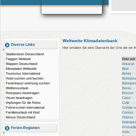
Weltweite Klimadatenbank
Diverse Links
Hier erhalten Sie eine Übersicht der Orte die wir 
Städtereisen Deutschland
Flaggen Weltweit
Orte mit
Wappen Deutschland
Ankaran
Klimadaten Weltweite
Bled
Tourismus International
Bohinj
Hotel suchen und buchen
Bohinjska
Ferienhaus/-wohnung suchen
Bohinjsk
Wellnessurlaub
Bovec
Reisepass beantragen
Brezice
Visum beantragen
Catez
Impfungen für die Reise
Celje
Führerschein International
Cerklje 
Familienurlaub mit Kind
Cerkno
Messe Deutschland
Dobrna
Dolenjske
Grosuplj
Ferien-Regionen
Izola