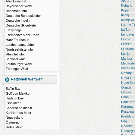
Jezero
Aller Leine Tal
Kobarid
Bayerischer Wald
Koper
Bodensee Info
Kranj
Deutsche Bundesländer
Kranjska
Deutsche Inseln
Laze v Tu
Deutsche Skigebiete
La¨ko
Erzgebirge
Lendava
Fremdenverkehr Rhön
Lesce
Harz Tourismus
Lipizza
Landeshauptstädte
Ljubljana
Nordseeküste Info
Lucija
Rheintal Info
Maribor
Schwarzwald
Medvode
Teutoburger Wald
Moravske
Thüringer Wald
Nazarje
Nova Gor
Regionen Weltweit
Novo Me
Ormoz
Baffin Bay
Otocec
Golf von Mexiko
Piran
Hudson Bay
Podcetrt
Ijsselmeer
Portoroz
Kanarische Inseln
Postojna
Karibisches Meer
Preddvor
Neuseeland
Ptuj
Österreich
Radenci
Rotes Meer
Radovljic