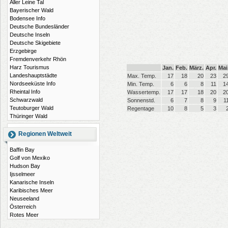
Aller Leine Tal
Bayerischer Wald
Bodensee Info
Deutsche Bundesländer
Deutsche Inseln
Deutsche Skigebiete
Erzgebirge
Fremdenverkehr Rhön
Harz Tourismus
Jan.
Feb.
März.
Apr.
Mai
Landeshauptstädte
Max. Temp.
17
18
20
23
2
Nordseeküste Info
Min. Temp.
6
6
8
11
1
Rheintal Info
Wassertemp.
17
17
18
20
2
Schwarzwald
Sonnenstd.
6
7
8
9
1
Teutoburger Wald
Regentage
10
8
5
3
Thüringer Wald
Regionen Weltweit
Baffin Bay
Golf von Mexiko
Hudson Bay
Ijsselmeer
Kanarische Inseln
Karibisches Meer
Neuseeland
Österreich
Rotes Meer