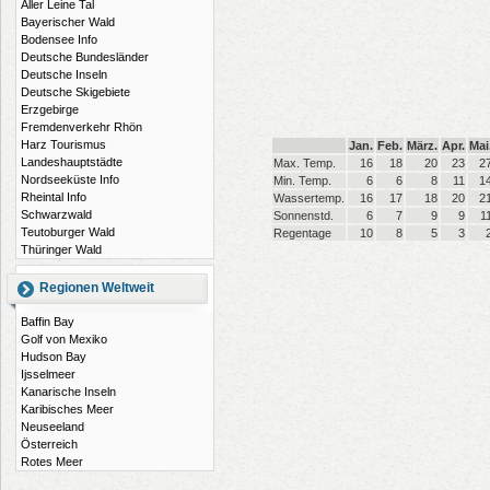
Aller Leine Tal
Bayerischer Wald
Bodensee Info
Deutsche Bundesländer
Deutsche Inseln
Deutsche Skigebiete
Erzgebirge
Fremdenverkehr Rhön
Harz Tourismus
Jan.
Feb.
März.
Apr.
Mai
Landeshauptstädte
Max. Temp.
16
18
20
23
2
Nordseeküste Info
Min. Temp.
6
6
8
11
1
Rheintal Info
Wassertemp.
16
17
18
20
2
Schwarzwald
Sonnenstd.
6
7
9
9
1
Teutoburger Wald
Regentage
10
8
5
3
Thüringer Wald
Regionen Weltweit
Baffin Bay
Golf von Mexiko
Hudson Bay
Ijsselmeer
Kanarische Inseln
Karibisches Meer
Neuseeland
Österreich
Rotes Meer