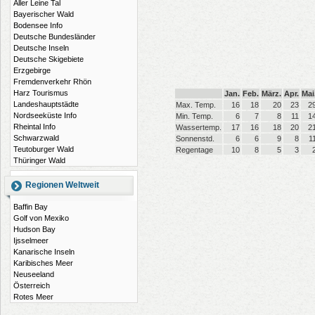
Aller Leine Tal
Bayerischer Wald
Bodensee Info
Deutsche Bundesländer
Deutsche Inseln
Deutsche Skigebiete
Erzgebirge
Fremdenverkehr Rhön
Harz Tourismus
Jan.
Feb.
März.
Apr.
Mai
Landeshauptstädte
Max. Temp.
16
18
20
23
2
Nordseeküste Info
Min. Temp.
6
7
8
11
1
Rheintal Info
Wassertemp.
17
16
18
20
2
Schwarzwald
Sonnenstd.
6
6
9
8
1
Teutoburger Wald
Regentage
10
8
5
3
Thüringer Wald
Regionen Weltweit
Baffin Bay
Golf von Mexiko
Hudson Bay
Ijsselmeer
Kanarische Inseln
Karibisches Meer
Neuseeland
Österreich
Rotes Meer