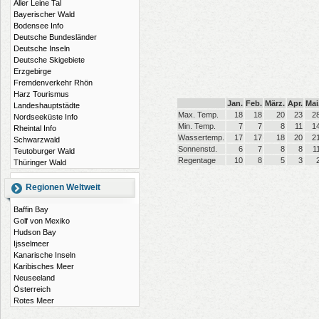
Aller Leine Tal
Bayerischer Wald
Bodensee Info
Deutsche Bundesländer
Deutsche Inseln
Deutsche Skigebiete
Erzgebirge
Fremdenverkehr Rhön
Harz Tourismus
Jan.
Feb.
März.
Apr.
Mai
Landeshauptstädte
Max. Temp.
18
18
20
23
2
Nordseeküste Info
Min. Temp.
7
7
8
11
1
Rheintal Info
Wassertemp.
17
17
18
20
2
Schwarzwald
Sonnenstd.
6
7
8
8
1
Teutoburger Wald
Regentage
10
8
5
3
Thüringer Wald
Regionen Weltweit
Baffin Bay
Golf von Mexiko
Hudson Bay
Ijsselmeer
Kanarische Inseln
Karibisches Meer
Neuseeland
Österreich
Rotes Meer