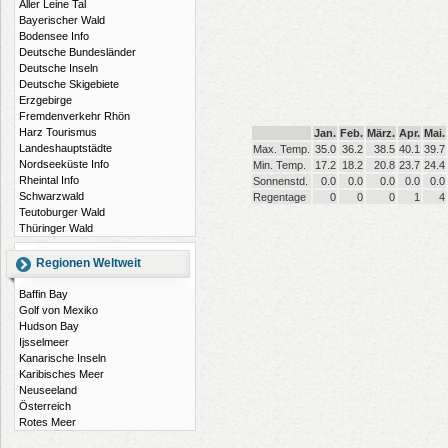
Aller Leine Tal
Bayerischer Wald
Bodensee Info
Deutsche Bundesländer
Deutsche Inseln
Deutsche Skigebiete
Erzgebirge
Fremdenverkehr Rhön
Harz Tourismus
Jan.
Feb.
März.
Apr.
Mai.
Landeshauptstädte
Max. Temp.
35.0
36.2
38.5
40.1
39.7
Nordseeküste Info
Min. Temp.
17.2
18.2
20.8
23.7
24.4
Rheintal Info
Sonnenstd.
0.0
0.0
0.0
0.0
0.0
Schwarzwald
Regentage
0
0
0
1
4
Teutoburger Wald
Thüringer Wald
Regionen Weltweit
Baffin Bay
Golf von Mexiko
Hudson Bay
Ijsselmeer
Kanarische Inseln
Karibisches Meer
Neuseeland
Österreich
Rotes Meer